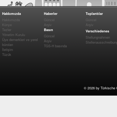
Hakkımızda
Haberler
Toplantılar
Hakkımızda
Güncel
Güncel
Künye
Arşiv
Arşiv
Tezler
Basın
Verschiedenes
Yönetim Kurulu
Güncel
Stellungnahmen
Üye dernerkleri ve yerel
Arşiv
Stellenausschreibun
büroları
TGS-H basında
İletişim
Tüzük
©
2026 by Türkische 