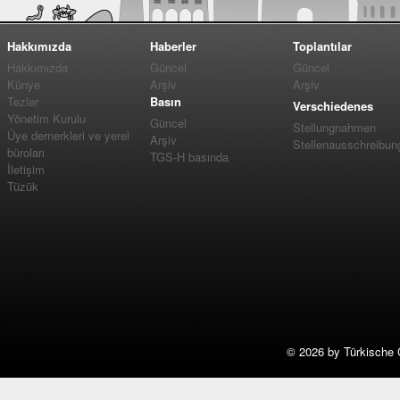
Hakkımızda
Haberler
Toplantılar
Hakkımızda
Güncel
Güncel
Künye
Arşiv
Arşiv
Tezler
Basın
Verschiedenes
Yönetim Kurulu
Güncel
Stellungnahmen
Üye dernerkleri ve yerel
Arşiv
Stellenausschreibun
büroları
TGS-H basında
İletişim
Tüzük
©
2026 by Türkische 