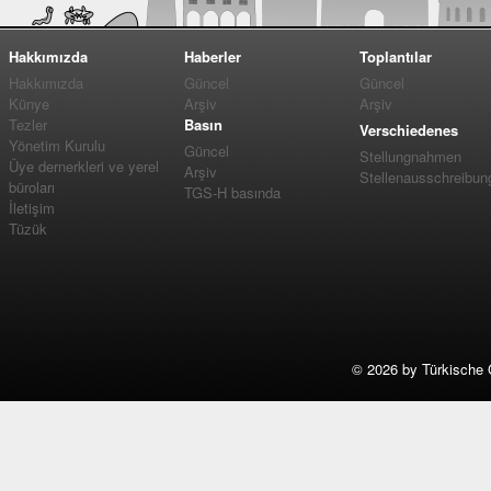
Hakkımızda
Haberler
Toplantılar
Hakkımızda
Güncel
Güncel
Künye
Arşiv
Arşiv
Tezler
Basın
Verschiedenes
Yönetim Kurulu
Güncel
Stellungnahmen
Üye dernerkleri ve yerel
Arşiv
Stellenausschreibun
büroları
TGS-H basında
İletişim
Tüzük
©
2026 by Türkische 