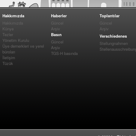
Hakkımızda
Haberler
Toplantılar
Hakkımızda
Güncel
Güncel
Künye
Arşiv
Arşiv
Tezler
Basın
Verschiedenes
Yönetim Kurulu
Güncel
Stellungnahmen
Üye dernerkleri ve yerel
Arşiv
Stellenausschreibun
büroları
TGS-H basında
İletişim
Tüzük