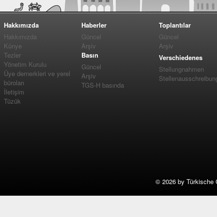
Hakkımızda
Haberler
Toplantılar
Hakkımızda
Güncel
Güncel
Künye
Arşiv
Arşiv
Tezler
Basın
Verschiedenes
Yönetim Kurulu
Güncel
Stellungnahmen
Üye dernerkleri ve yerel
Arşiv
Stellenausschreibun
büroları
TGS-H basında
İletişim
Tüzük
©
2026 by Türkische 