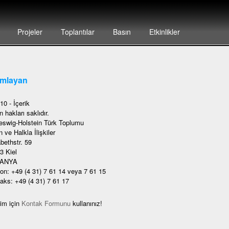
Projeler
Toplantılar
Basın
Etkinlikler
ımlayan
10 - İçerik
 hakları saklıdır.
eswig-Holstein Türk Toplumu
 ve Halkla İlişkiler
bethstr. 59
3 Kiel
ANYA
fon: +49 (4 31) 7 61 14 veya 7 61 15
faks: +49 (4 31) 7 61 17
şim için
Kontak Formunu
kullanınız!