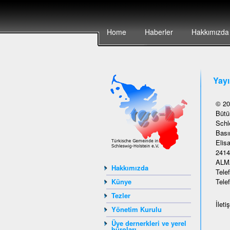
Home
Haberler
Hakkımızda
Yay
© 20
Bütün
Schl
Basın
Elisa
2414
ALM
Hakkımızda
Tele
Künye
Tele
Tezler
İleti
Yönetim Kurulu
Üye dernerkleri ve yerel
büroları