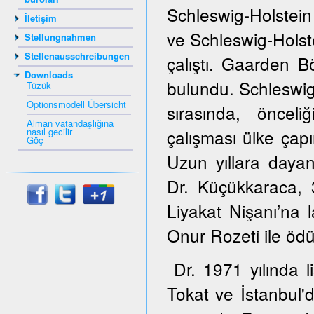
Schleswig-Holstein
İletişim
ve Schleswig-Hols
Stellungnahmen
Stellenausschreibungen
çalıştı. Gaarden B
Downloads
bulundu. Schleswig
Tüzük
Optionsmodell Übersicht
sırasında, öncel
Alman vatandaşlığına
nasıl gecilir
çalışması ülke çapı
Göç
Uzun yıllara dayana
Dr. Küçükkaraca,
Liyakat Nişanı’na 
Onur Rozeti ile ödül
Dr. 1971 yılında 
Tokat ve İstanbul'd