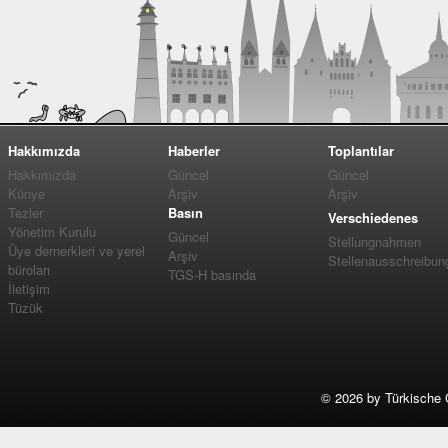
Hakkımızda
Haberler
Toplantılar
Hakkımızda
Güncel
Güncel
Künye
Arşiv
Arşiv
Tezler
Basın
Verschiedenes
Yönetim Kurulu
Güncel
Stellungnahmen
Üye dernerkleri ve yerel
Arşiv
Stellenausschreibun
büroları
TGS-H basında
İletişim
Tüzük
©
2026 by Türkische 