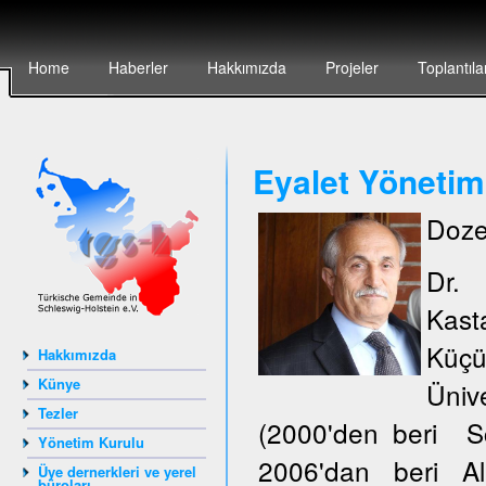
Home
Haberler
Hakkımızda
Projeler
Toplantıla
Eyalet Yönetim
Doze
Dr.
Kas
Küçü
Hakkımızda
Künye
Ünive
Tezler
(2000'den beri S
Yönetim Kurulu
2006'dan beri Al
Üye dernerkleri ve yerel
büroları