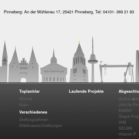
Pinneberg: An der Mühlenau 17, 25421 Pinneberg, Tel: 04101- 369 21 83
Toplantılar
Laufende Projekte
Abgeschlo
Güncel
Ilkokul �o
Arşiv
JobLife Pi
BIMSH
Verschiedenes
İtfaiye Proj
Stellungnahmen
AIM
Stellenausschreibungen
SELMA
Vitamin P