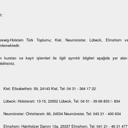
t:
eswig-Holstein Türk Toplumu; Kiel, Neumünster, Lübeck, Elmshorn ve
nlemektedir.
 kursları ve kayıt işlemleri ile ilgili ayrıntılı bilgileri aşağıda yer al
bilirsiniz.
Kiel: Elisabethstr. 59, 24143 Kiel, Tel: 04 31 - 364 17 22
Lübeck: Holstenstr. 13-15, 23552 Lübeck, Tel: 04 51 - 39 69 833 /- 834
Neumünster: Christianstr. 66, 24534 Neumünster, Tel: 043 21 - 400 634
Elmshorn: Hainholzer Damm 13a, 25337 Elmshorn, Tel: 041 21 - 46 31 477 