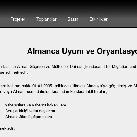
Projeler
Toplantılar
Basın
Etkinlikler
Almanca Uyum ve Oryantasyo
 kursları
Alman Göçmen ve Mülteciler Dairesi (Bundesamt für Migration und F
se edilmektedir.
lara katılma hakkı 01.01.2005 tarihinden itibaren Almanya´ya göç etmiş ve 
 veya Alman resmi daireleri tarafından kurslara tabii tutulan;
bancılara ve yabancı kökenlilere
rupa birliği vatandaşlarına
lman kökenli göçmenlere
mektedir.