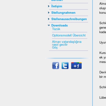
Alma
İletişim
oluş
konul
Stellungnahmen
Stellenausschreibungen
Schl
Downloads
gene
Tüzük
kada
Optionsmodell Übersicht
Alman vatandaşlığına
Uyum
nasıl gecilir
Göç
Kurs
ek ya
mesaf
Devl
bir 
Schl
Lübec