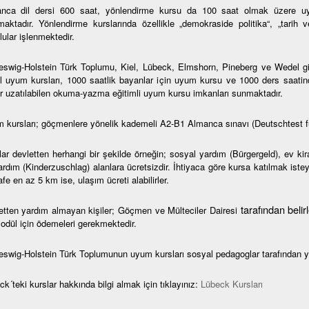
nca dil dersi 600 saat, yönlendirme kursu da 100 saat olmak üzere uy
maktadır. Yönlendirme kurslarında özellikle „demokraside politika“, „tarih 
ular işlenmektedir.
eswig-Holstein Türk Toplumu, Kiel, Lübeck, Elmshorn, Pineberg ve Wedel gibi 
l uyum kursları, 1000 saatlik bayanlar için uyum kursu ve 1000 ders saatin
r uzatılabilen okuma-yazma eğitimli uyum kursu imkanları sunmaktadır.
 kursları; göçmenlere yönelik kademeli A2-B1 Almanca sınavı (Deutschtest f
lar devletten herhangi bir şekilde örneğin; sosyal yardım (Bürgergeld), ev ki
rdım (Kinderzuschlag) alanlara ücretsizdir. İhtiyaca göre kursa katılmak isteye
e en az 5 km ise, ulaşım ücreti alabilirler.
tarafından beli
etten yardım almayan kişiler; Göçmen ve Mülteciler Dairesi
modül için ödemeleri gerekmektedir.
eswig-Holstein Türk Toplumunun uyum kursları sosyal pedagoglar tarafından y
k´teki kurslar hakkında bilgi almak için tıklayınız:
Lübeck Kursları