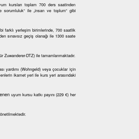
um kursları toplam 700 ders saatinden
ve sorumluluk“ ile „insan ve toplum“ gibi
farklı yerleşim birimlerinde, 700 saatlik
den sınavsız geçiş olanağı ile 1300 saate
ür Zuwanderer-DTZ) ile tamamlanmaktadır.
rası yardımı (Wohngeld) veya çocuklar için
nlerin ikamet yeri ile kurs yeri arasındaki
rlenen
uyum kursu katkı payını (229 €) her
önetilmektedir.