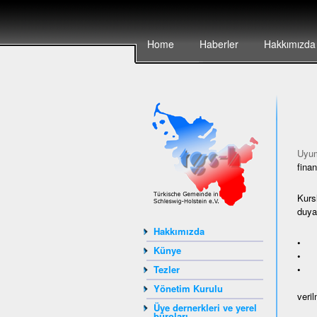
Home
Haberler
Hakkımızda
Uyum
finan
Kurs
duyan
Hakkımızda
• ya
Künye
• Av
• A
Tezler
Yönetim Kurulu
veril
Üye dernerkleri ve yerel
büroları