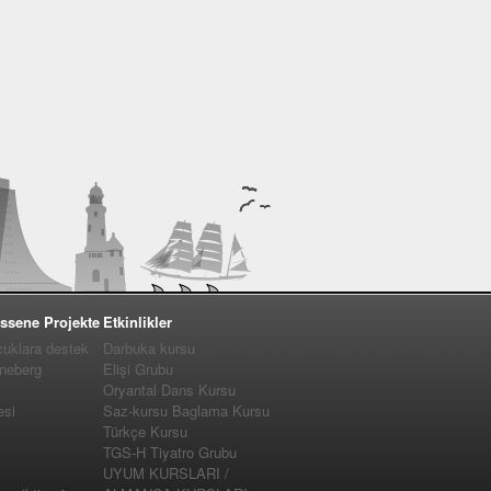
ssene Projekte
Etkinlikler
cuklara destek
Darbuka kursu
nneberg
Elişi Grubu
Oryantal Dans Kursu
esi
Saz-kursu Baglama Kursu
Türkçe Kursu
TGS-H Tiyatro Grubu
UYUM KURSLARI /