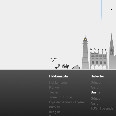
Hakkımızda
Haberler
Hakkımızda
Güncel
Künye
Arşiv
Tezler
Basın
Yönetim Kurulu
Güncel
Üye dernerkleri ve yerel
Arşiv
büroları
TGS-H basında
İletişim