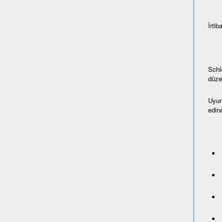
İrtiba
Schl
düze
Uyum
edine