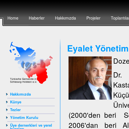
Home
Haberler
Hakkımızda
Projeler
Toplantıla
Eyalet Yönetim
Doze
Dr.
Kas
Küçü
Hakkımızda
Künye
Ünive
Tezler
(2000'den beri S
Yönetim Kurulu
2006'dan beri Al
Üye dernerkleri ve yerel
büroları