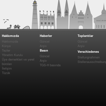
Hakkımızda
Haberler
Toplantılar
Hakkımızda
Güncel
Güncel
Künye
Arşiv
Arşiv
Tezler
Basın
Verschiedenes
Yönetim Kurulu
Güncel
Stellungnahmen
Üye dernerkleri ve yerel
Arşiv
Stellenausschreibun
büroları
TGS-H basında
İletişim
Tüzük