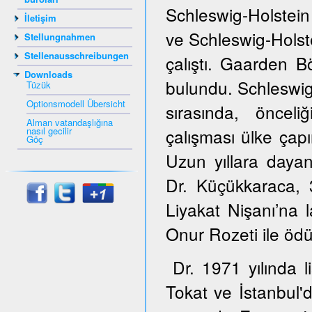
Schleswig-Holstein
İletişim
ve Schleswig-Hols
Stellungnahmen
Stellenausschreibungen
çalıştı. Gaarden B
Downloads
bulundu. Schleswig
Tüzük
Optionsmodell Übersicht
sırasında, öncel
Alman vatandaşlığına
nasıl gecilir
çalışması ülke çapı
Göç
Uzun yıllara dayana
Dr. Küçükkaraca,
Liyakat Nişanı’na 
Onur Rozeti ile ödül
Dr. 1971 yılında 
Tokat ve İstanbul'd