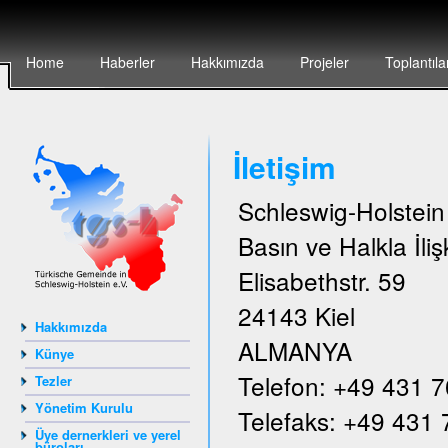
Home
Haberler
Hakkımızda
Projeler
Toplantıla
İletişim
Schleswig-Holstei
Basın ve Halkla İlişk
Elisabethstr. 59
24143 Kiel
Hakkımızda
ALMANYA
Künye
Telefon: +49 431 
Tezler
Yönetim Kurulu
Telefaks: +49 431
Üye dernerkleri ve yerel
büroları