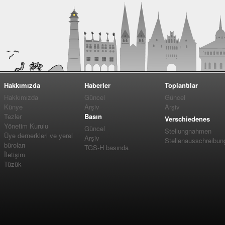
Hakkımızda
Haberler
Toplantılar
Hakkımızda
Güncel
Güncel
Künye
Arşiv
Arşiv
Tezler
Basın
Verschiedenes
Yönetim Kurulu
Güncel
Stellungnahmen
Üye dernerkleri ve yerel
Arşiv
Stellenausschreibun
büroları
TGS-H basında
İletişim
Tüzük