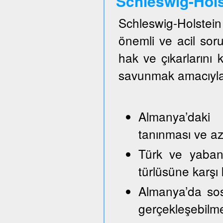
Schleswig-Hol
Schleswig-Holste
önemli ve acil so
hak ve çıkarlarını
savunmak amacıyla
Almanya’daki 
tanınması ve azı
Türk ve yabancı
türlüsüne karşı
Almanya’da sos
gerçekleşebilm