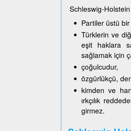
Schleswig-Holstein
Partiler üstü bir
Türklerin ve di
eşit haklara s
sağlamak için ça
çoğulcudur,
özgürlükçü, demo
kimden ve hang
ırkçılık reddede
girmez.