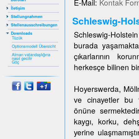
E-Mail:
Kontak For
İletişim
Stellungnahmen
Schleswig-Hols
Stellenausschreibungen
Schleswig-Holstein 
Downloads
Tüzük
burada yaşamakta
Optionsmodell Übersicht
çıkarlarının kor
Alman vatandaşlığına
nasıl gecilir
Göç
herkesçe bilinen bir
Hoyerswerda, Mölln,
ve cinayetler bu t
önüne sermektedir
kaygı, korku, dehş
yerine ulaşmamıştı