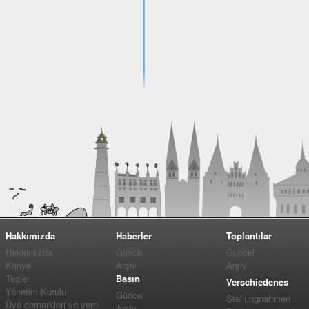
Hakkımızda
Haberler
Toplantılar
Hakkımızda
Güncel
Güncel
Künye
Arşiv
Arşiv
Tezler
Basın
Verschiedenes
Yönetim Kurulu
Güncel
Stellungnahmen
Üye dernerkleri ve yerel
Arşiv