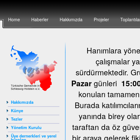
Home
Haberler
Hakkımızda
Projeler
Toplantıla
Hanımlara yönel
çalışmalar ya
sürdürmektedir. G
günleri
Pazar
15:00
konuları tamamen k
Hakkımızda
Burada katılımcıları
Künye
yanında birey olar
Tezler
taraftan da öz güven
Yönetim Kurulu
bir araya gelerek fi
Üye dernerkleri ve yerel
büroları