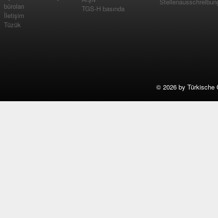
Stellenausschreibun
büroları
TGS-H basında
İletişim
Tüzük
©
2026 by Türkische 