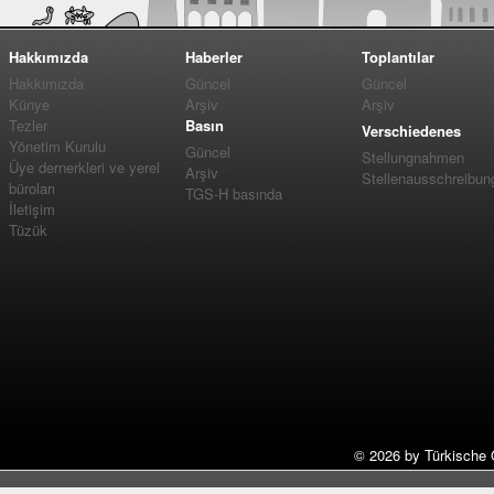
Hakkımızda
Haberler
Toplantılar
Hakkımızda
Güncel
Güncel
Künye
Arşiv
Arşiv
Tezler
Basın
Verschiedenes
Yönetim Kurulu
Güncel
Stellungnahmen
Üye dernerkleri ve yerel
Arşiv
Stellenausschreibun
büroları
TGS-H basında
İletişim
Tüzük
©
2026 by Türkische 