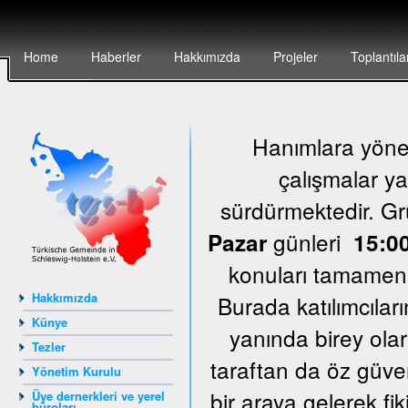
Home
Haberler
Hakkımızda
Projeler
Toplantıla
Hanımlara yönel
çalışmalar ya
sürdürmektedir. G
günleri
Pazar
15:00
konuları tamamen k
Hakkımızda
Burada katılımcıları
Künye
yanında birey olar
Tezler
taraftan da öz güven
Yönetim Kurulu
bir araya gelerek fi
Üye dernerkleri ve yerel
büroları