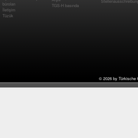
Stellenausschreibun
büroları
TGS-H basında
İletişim
Tüzük
©
2026 by Türkische 