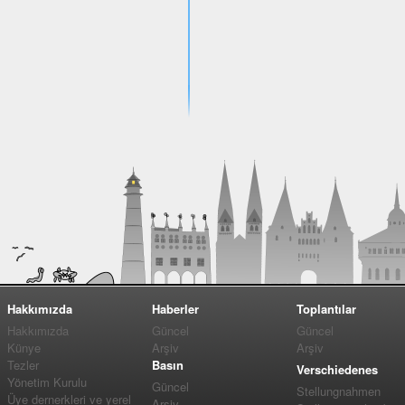
Hakkımızda
Haberler
Toplantılar
Hakkımızda
Güncel
Güncel
Künye
Arşiv
Arşiv
Tezler
Basın
Verschiedenes
Yönetim Kurulu
Güncel
Stellungnahmen
Üye dernerkleri ve yerel
Arşiv