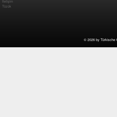
İletişim
Tüzük
©
2026 by Türkische 