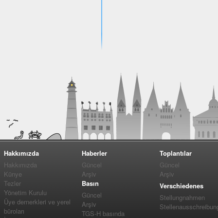
Hakkımızda
Haberler
Toplantılar
Hakkımızda
Güncel
Güncel
Künye
Arşiv
Arşiv
Tezler
Basın
Verschiedenes
Yönetim Kurulu
Güncel
Stellungnahmen
Üye dernerkleri ve yerel
Arşiv
Stellenausschreibun
büroları
TGS-H basında