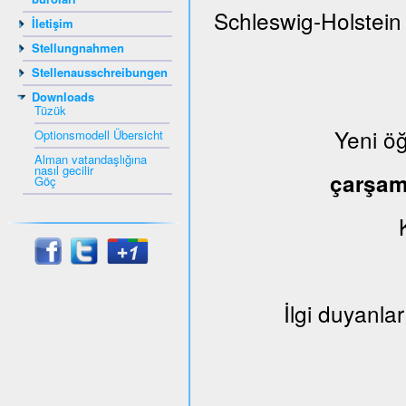
Schleswig-Holstein
İletişim
Stellungnahmen
Stellenausschreibungen
Downloads
Tüzük
Yeni ö
Optionsmodell Übersicht
Alman vatandaşlığına
nasıl gecilir
çarşa
Göç
İlgi duyanlar