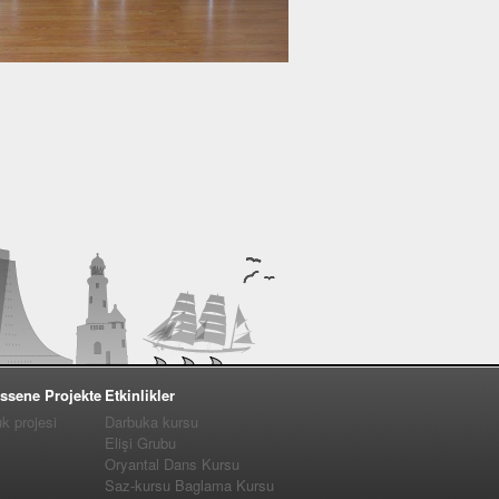
ssene Projekte
Etkinlikler
 projesi
Darbuka kursu
Elişi Grubu
Oryantal Dans Kursu
Saz-kursu Baglama Kursu