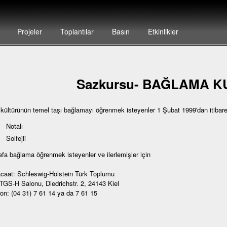
Projeler
Toplantılar
Basın
Etkinlikler
Sazkursu- BAĞLAMA 
 kültürünün temel taşı bağlamayı öğrenmek isteyenler 1 Şubat 1999'dan itibar
Notalı
Solfejli
defa bağlama öğrenmek isteyenler ve ilerlemişler için
caat: Schleswig-Holstein Türk Toplumu
 TGS-H Salonu, Diedrichstr. 2, 24143 Kiel
fon: (04 31) 7 61 14 ya da 7 61 15