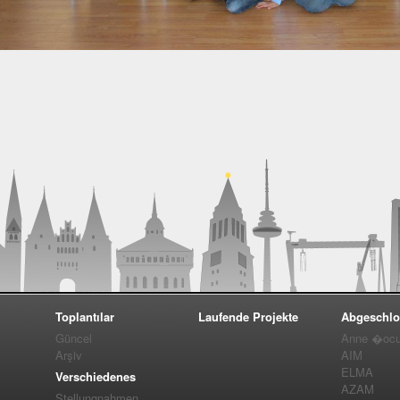
Toplantılar
Laufende Projekte
Abgeschlo
Güncel
Anne �ocuk
Arşiv
AIM
ELMA
Verschiedenes
AZAM
Stellungnahmen