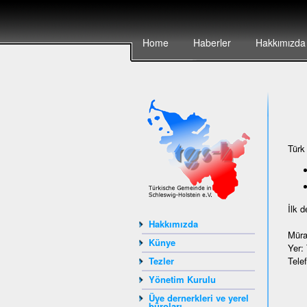
Home
Haberler
Hakkımızda
Türk
İlk 
Hakkımızda
Müra
Künye
Yer:
Tele
Tezler
Yönetim Kurulu
Üye dernerkleri ve yerel
büroları