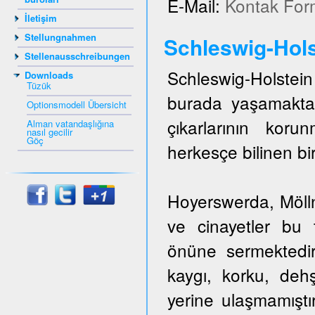
E-Mail:
Kontak For
İletişim
Stellungnahmen
Schleswig-Hols
Stellenausschreibungen
Schleswig-Holstein 
Downloads
Tüzük
burada yaşamakta
Optionsmodell Übersicht
çıkarlarının kor
Alman vatandaşlığına
nasıl gecilir
Göç
herkesçe bilinen bir
Hoyerswerda, Mölln,
ve cinayetler bu t
önüne sermektedir
kaygı, korku, dehş
yerine ulaşmamıştı