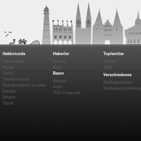
Hakkımızda
Haberler
Toplantılar
Hakkımızda
Güncel
Güncel
Künye
Arşiv
Arşiv
Tezler
Basın
Verschiedenes
Yönetim Kurulu
Güncel
Stellungnahmen
Üye dernerkleri ve yerel
Arşiv
Stellenausschreibun
büroları
TGS-H basında
İletişim
Tüzük