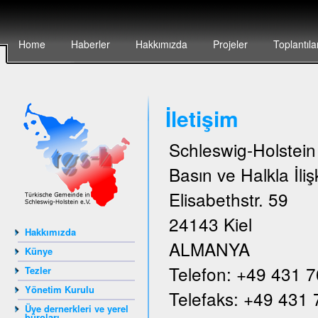
Home
Haberler
Hakkımızda
Projeler
Toplantıla
İletişim
Schleswig-Holstei
Basın ve Halkla İlişk
Elisabethstr. 59
24143 Kiel
Hakkımızda
ALMANYA
Künye
Telefon: +49 431 
Tezler
Yönetim Kurulu
Telefaks: +49 431
Üye dernerkleri ve yerel
büroları