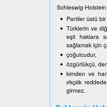
Schleswig-Holstein
Partiler üstü bir
Türklerin ve di
eşit haklara s
sağlamak için ça
çoğulcudur,
özgürlükçü, demo
kimden ve hang
ırkçılık reddede
girmez.