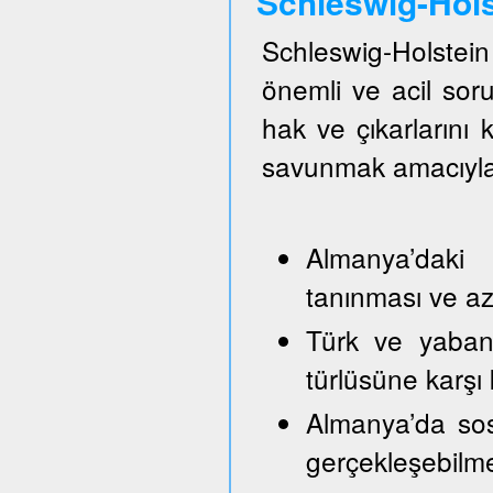
Schleswig-Hol
Schleswig-Holste
önemli ve acil so
hak ve çıkarlarını
savunmak amacıyla
Almanya’daki 
tanınması ve azı
Türk ve yabancı
türlüsüne karşı
Almanya’da sos
gerçekleşebilm