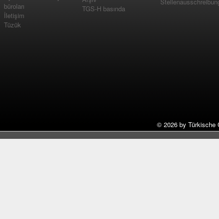
Stellenausschreibun
büroları
TGS-H basında
İletişim
Tüzük
©
2026 by Türkische 