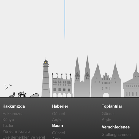
Hakkımızda
Haberler
Toplantılar
Hakkımızda
Güncel
Güncel
Künye
Arşiv
Arşiv
Tezler
Basın
Verschiedenes
Yönetim Kurulu
Güncel
Stellungnahmen
Üye dernerkleri ve yerel
Arşiv