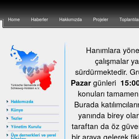
Home
Haberler
Hakkımızda
Projeler
Toplantıla
Hanımlara yönel
çalışmalar ya
sürdürmektedir. G
günleri
Pazar
15:00
konuları tamamen k
Hakkımızda
Burada katılımcıları
Künye
yanında birey olar
Tezler
taraftan da öz güven
Yönetim Kurulu
bir araya gelerek fi
Üye dernerkleri ve yerel
büroları