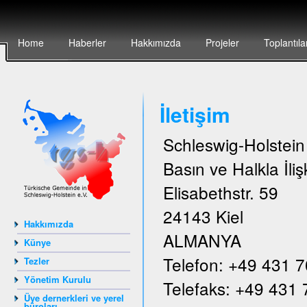
Home
Haberler
Hakkımızda
Projeler
Toplantıla
İletişim
Schleswig-Holstei
Basın ve Halkla İlişk
Elisabethstr. 59
24143 Kiel
Hakkımızda
ALMANYA
Künye
Telefon: +49 431 
Tezler
Yönetim Kurulu
Telefaks: +49 431
Üye dernerkleri ve yerel
büroları