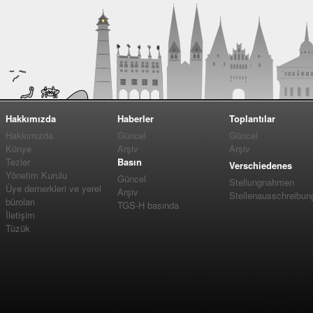
Hakkımızda
Haberler
Toplantılar
Hakkımızda
Güncel
Güncel
Künye
Arşiv
Arşiv
Tezler
Basın
Verschiedenes
Yönetim Kurulu
Güncel
Stellungnahmen
Üye dernerkleri ve yerel
Arşiv
Stellenausschreibun
büroları
TGS-H basında
İletişim
Tüzük