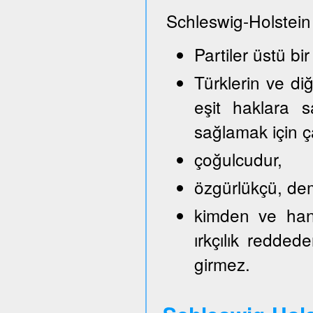
Schleswig-Holstein
Partiler üstü bir
Türklerin ve di
eşit haklara s
sağlamak için ça
çoğulcudur,
özgürlükçü, demo
kimden ve hang
ırkçılık reddede
girmez.