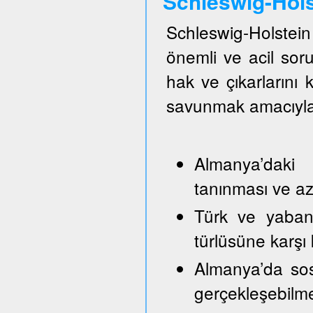
Schleswig-Hol
Schleswig-Holste
önemli ve acil so
hak ve çıkarlarını
savunmak amacıyla
Almanya’daki 
tanınması ve azı
Türk ve yabancı
türlüsüne karşı
Almanya’da sos
gerçekleşebilm