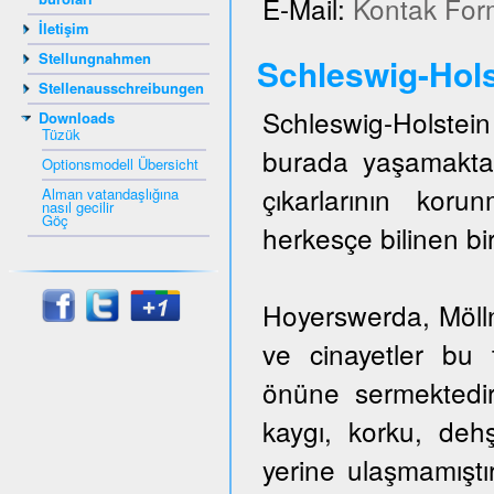
E-Mail:
Kontak For
İletişim
Stellungnahmen
Schleswig-Hols
Stellenausschreibungen
Schleswig-Holstein 
Downloads
Tüzük
burada yaşamakta
Optionsmodell Übersicht
çıkarlarının kor
Alman vatandaşlığına
nasıl gecilir
Göç
herkesçe bilinen bir
Hoyerswerda, Mölln,
ve cinayetler bu t
önüne sermektedir
kaygı, korku, dehş
yerine ulaşmamıştı