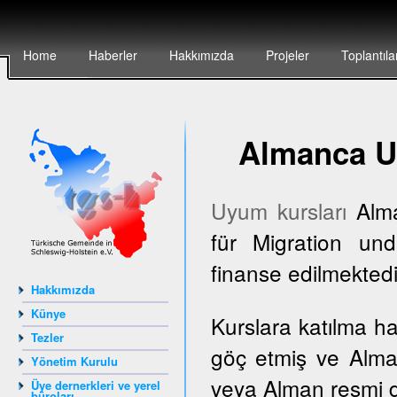
Home
Haberler
Hakkımızda
Projeler
Toplantıla
Almanca U
Uyum kursları
Alma
für Migration und
finanse edilmektedi
Hakkımızda
Künye
Kurslara katılma h
Tezler
göç etmiş ve Alma
Yönetim Kurulu
veya Alman resmi dai
Üye dernerkleri ve yerel
büroları