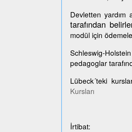
Devletten yardım a
tarafından belir
modül için ödemele
Schleswig-Holste
pedagoglar tarafınd
Lübeck´teki kursla
Kursları
İrtibat: