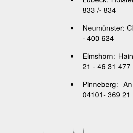
833 /- 834
Neumünster: Ch
- 400 634
Elmshorn: Hai
21 - 46 31 477 
Pinneberg: An
04101- 369 21