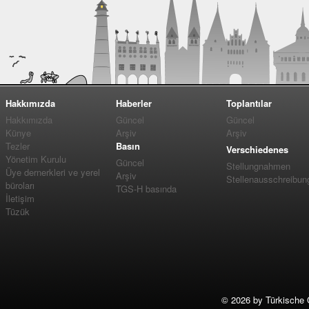
Hakkımızda
Haberler
Toplantılar
Hakkımızda
Güncel
Güncel
Künye
Arşiv
Arşiv
Tezler
Basın
Verschiedenes
Yönetim Kurulu
Güncel
Stellungnahmen
Üye dernerkleri ve yerel
Arşiv
Stellenausschreibun
büroları
TGS-H basında
İletişim
Tüzük
©
2026 by Türkische 