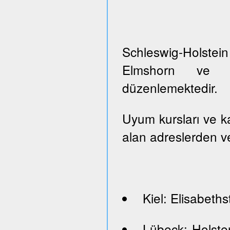
Schleswig-Holste
Elmshorn ve Pi
düzenlemektedir.
Uyum kursları ve kayı
alan adreslerden ve
Kiel: Elisabeths
Lübeck: Holste