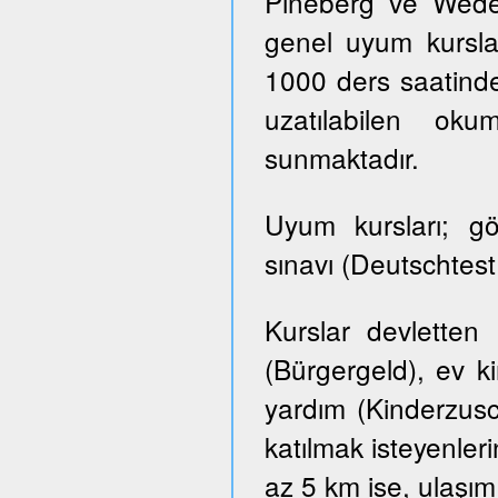
Pineberg ve Wedel 
genel uyum kursla
1000 ders saatinde
uzatılabilen ok
sunmaktadır.
Uyum kursları; g
sınavı (Deutschtes
Kurslar devletten
(Bürgergeld), ev k
yardım (Kinderzusch
katılmak isteyenler
az 5 km ise, ulaşım ü