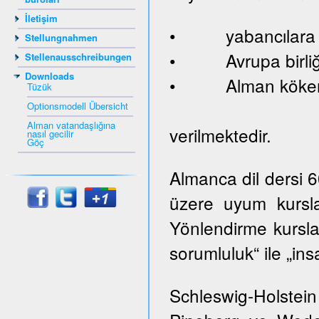
İletişim
• yabancılara ve
Stellungnahmen
• Avrupa birliği
Stellenausschreibungen
Downloads
• Alman kökenl
Tüzük
Optionsmodell Übersicht
Alman vatandaşlığına
verilmektedir.
nasıl gecilir
Göç
Almanca dil dersi 
üzere uyum kursla
Yönlendirme kurslar
sorumluluk“ ile „ins
Schleswig-Holste