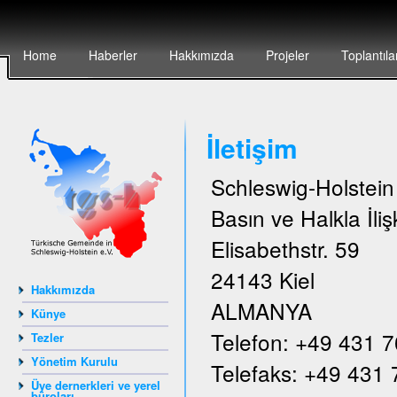
Home
Haberler
Hakkımızda
Projeler
Toplantıla
İletişim
Schleswig-Holstei
Basın ve Halkla İlişk
Elisabethstr. 59
24143 Kiel
Hakkımızda
ALMANYA
Künye
Telefon: +49 431 
Tezler
Yönetim Kurulu
Telefaks: +49 431
Üye dernerkleri ve yerel
büroları