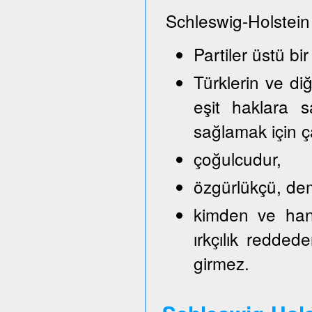
Schleswig-Holstein
Partiler üstü bir
Türklerin ve di
eşit haklara s
sağlamak için ça
çoğulcudur,
özgürlükçü, demo
kimden ve hang
ırkçılık reddede
girmez.