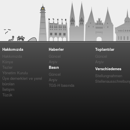
Hakkımızda
Haberler
Toplantılar
Hakkımızda
Güncel
Güncel
Künye
Arşiv
Arşiv
Tezler
Basın
Verschiedenes
Yönetim Kurulu
Güncel
Stellungnahmen
Üye dernerkleri ve yerel
Arşiv
Stellenausschreibun
büroları
TGS-H basında
İletişim
Tüzük