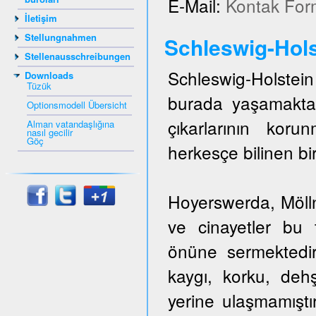
E-Mail:
Kontak For
İletişim
Stellungnahmen
Schleswig-Hols
Stellenausschreibungen
Schleswig-Holstein 
Downloads
Tüzük
burada yaşamakta
Optionsmodell Übersicht
çıkarlarının kor
Alman vatandaşlığına
nasıl gecilir
Göç
herkesçe bilinen bir
Hoyerswerda, Mölln,
ve cinayetler bu t
önüne sermektedir
kaygı, korku, dehş
yerine ulaşmamıştı