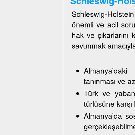
Schleswig-Hol
Schleswig-Holste
önemli ve acil so
hak ve çıkarlarını
savunmak amacıyla
Almanya’daki 
tanınması ve azı
Türk ve yabancı
türlüsüne karşı
Almanya’da sos
gerçekleşebilm