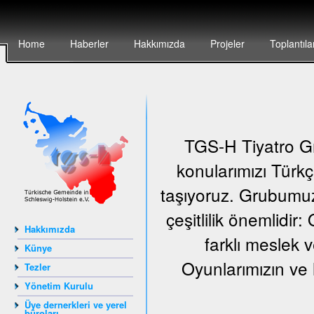
Home
Haberler
Hakkımızda
Projeler
Toplantıla
TGS-H Tiyatro Gr
konularımızı Türkç
taşıyoruz. Grubumuz
çeşitlilik önemlidir
Hakkımızda
farklı meslek v
Künye
Oyunlarımızın ve 
Tezler
Yönetim Kurulu
Üye dernerkleri ve yerel
büroları