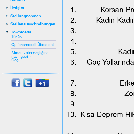
Korsan Pr
İletişim
Stellungnahmen
Kadın Kadı
Stellenausschreibungen
Downloads
Tüzük
Optionsmodell Übersicht
Kadı
Alman vatandaşlığına
nasıl gecilir
Göç Yollarınd
Göç
Erke
Zo
Kısa Deprem Hik