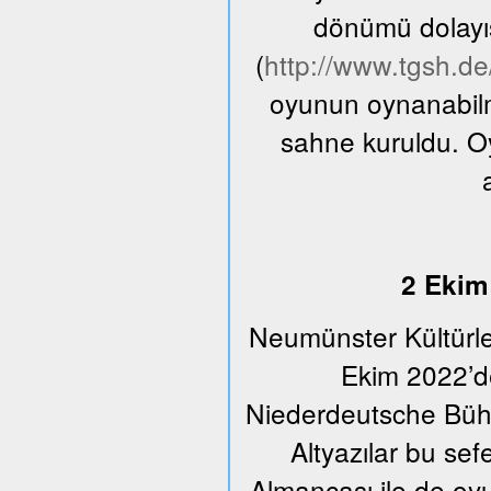
dönümü dolayıs
(
http://www.tgsh.d
oyunun oynanabilme
sahne kuruldu. O
2 Ekim 
Neumünster Kültürle
Ekim 2022’de
Niederdeutsche Bühn
Altyazılar bu se
Almancası ile de oyu