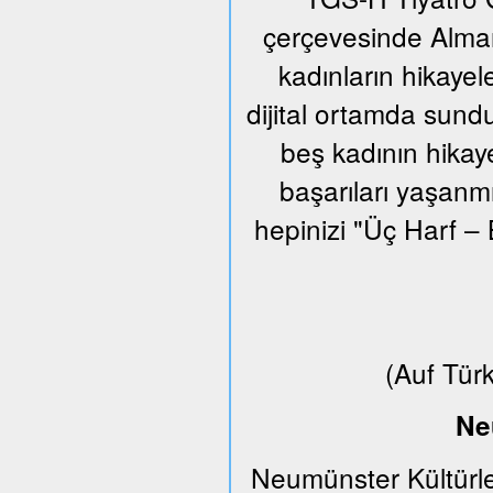
çerçevesinde Alman
kadınların hikayel
dijital ortamda sund
beş kadının hikaye
başarıları yaşanm
hepinizi "Üç Harf – 
(Auf Tür
Ne
Neumünster Kültürle