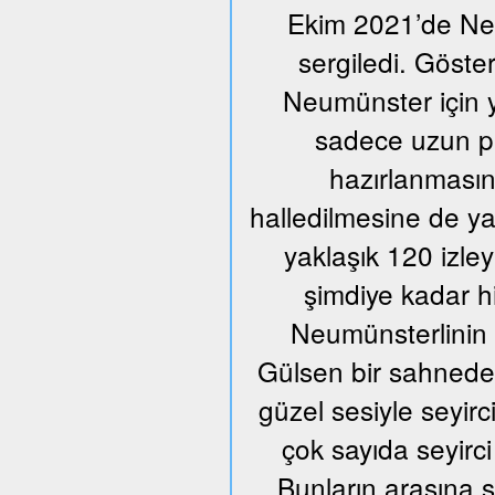
Ekim 2021’de Neum
sergiledi. Göste
Neumünster için y
sadece uzun pr
hazırlanmasın
halledilmesine de ya
yaklaşık 120 izle
şimdiye kadar h
Neumünsterlinin 
Gülsen bir sahnede ü
güzel sesiyle seyir
çok sayıda seyirci
Bunların arasına