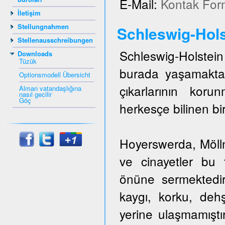
E-Mail:
Kontak For
İletişim
Stellungnahmen
Schleswig-Hols
Stellenausschreibungen
Schleswig-Holstein 
Downloads
Tüzük
burada yaşamakta
Optionsmodell Übersicht
çıkarlarının kor
Alman vatandaşlığına
nasıl gecilir
Göç
herkesçe bilinen bir
Hoyerswerda, Mölln,
ve cinayetler bu t
önüne sermektedir
kaygı, korku, dehş
yerine ulaşmamıştı