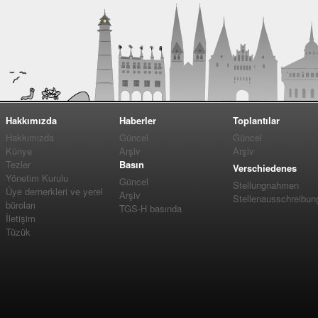
Hakkımızda
Haberler
Toplantılar
Hakkımızda
Güncel
Güncel
Künye
Arşiv
Arşiv
Tezler
Basın
Verschiedenes
Yönetim Kurulu
Güncel
Stellungnahmen
Üye dernerkleri ve yerel
Arşiv
Stellenausschreibun
büroları
TGS-H basında
İletişim
Tüzük