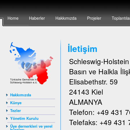
Home
Haberler
Hakkımızda
Projeler
Toplantıla
İletişim
Schleswig-Holstei
Basın ve Halkla İlişk
Elisabethstr. 59
24143 Kiel
Hakkımızda
ALMANYA
Künye
Telefon: +49 431 
Tezler
Yönetim Kurulu
Telefaks: +49 431
Üye dernerkleri ve yerel
büroları