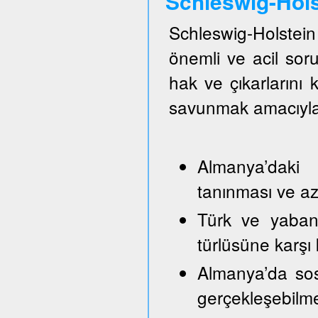
Schleswig-Hol
Schleswig-Holste
önemli ve acil so
hak ve çıkarlarını
savunmak amacıyla
Almanya’daki 
tanınması ve azı
Türk ve yabancı
türlüsüne karşı
Almanya’da sos
gerçekleşebilm