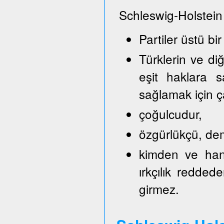
Schleswig-Holstein
Partiler üstü bir
Türklerin ve di
eşit haklara s
sağlamak için ça
çoğulcudur,
özgürlükçü, demo
kimden ve hang
ırkçılık reddede
girmez.