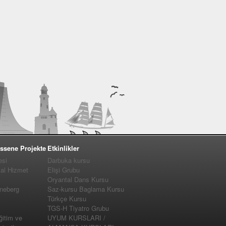
ssene Projekte
Etkinlikler
esi
Darbuka kursu
yal Hizmet
Elişi Grubu
Oryantal Dans Kursu
nneberg
Saz-kursu Baglama Kursu
Türkçe Kursu
TGS-H Tiyatro Grubu
ğitim ve
UYUM KURSLARI /