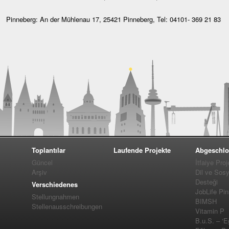
Pinneberg: An der Mühlenau 17, 25421 Pinneberg, Tel: 04101- 369 21 83
Toplantılar
Laufende Projekte
Abgeschlo
Güncel
İtfaiye Proj
Arşiv
Dil ve Sos
Desteği
Verschiedenes
JobLife Pi
Stellungnahmen
BIMSH
Stellenausschreibungen
Vitamin P
B.u.S. – ‘E