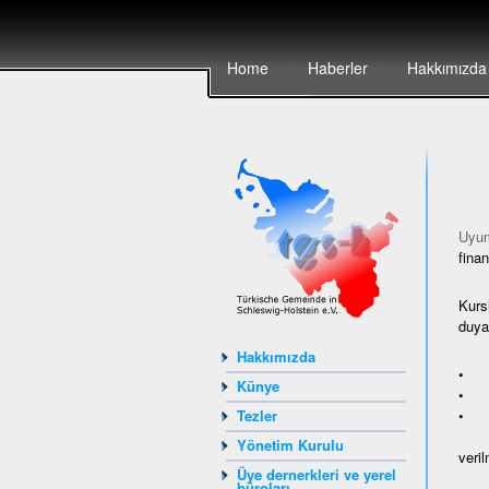
Home
Haberler
Hakkımızda
Uyum
finan
Kurs
duyan
Hakkımızda
• ya
Künye
• Av
• A
Tezler
Yönetim Kurulu
veril
Üye dernerkleri ve yerel
büroları