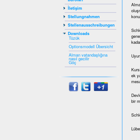
Alma
İletişim
oluş
konul
Stellungnahmen
Stellenausschreibungen
Schl
Downloads
gene
Tüzük
kada
Optionsmodell Übersicht
Alman vatandaşlığına
Uyum
nasıl gecilir
Göç
Kurs
ek ya
mesaf
Devl
bir 
Schl
Lübec