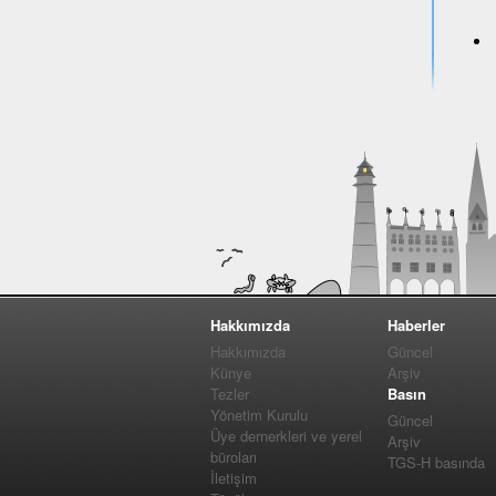
Hakkımızda
Haberler
Hakkımızda
Güncel
Künye
Arşiv
Tezler
Basın
Yönetim Kurulu
Güncel
Üye dernerkleri ve yerel
Arşiv
büroları
TGS-H basında
İletişim