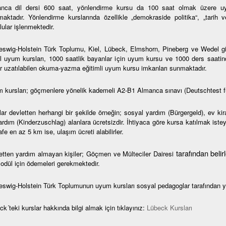
nca dil dersi 600 saat, yönlendirme kursu da 100 saat olmak üzere uy
maktadır. Yönlendirme kurslarında özellikle „demokraside politika“, „tarih 
ular işlenmektedir.
eswig-Holstein Türk Toplumu, Kiel, Lübeck, Elmshorn, Pineberg ve Wedel gibi 
l uyum kursları, 1000 saatlik bayanlar için uyum kursu ve 1000 ders saatin
r uzatılabilen okuma-yazma eğitimli uyum kursu imkanları sunmaktadır.
 kursları; göçmenlere yönelik kademeli A2-B1 Almanca sınavı (Deutschtest f
lar devletten herhangi bir şekilde örneğin; sosyal yardım (Bürgergeld), ev ki
rdım (Kinderzuschlag) alanlara ücretsizdir. İhtiyaca göre kursa katılmak isteye
e en az 5 km ise, ulaşım ücreti alabilirler.
tarafından beli
etten yardım almayan kişiler; Göçmen ve Mülteciler Dairesi
modül için ödemeleri gerekmektedir.
eswig-Holstein Türk Toplumunun uyum kursları sosyal pedagoglar tarafından y
k´teki kurslar hakkında bilgi almak için tıklayınız:
Lübeck Kursları