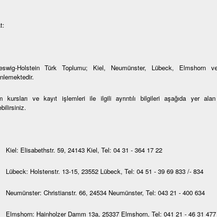
t:
eswig-Holstein Türk Toplumu; Kiel, Neumünster, Lübeck, Elmshorn ve
nlemektedir.
 kursları ve kayıt işlemleri ile ilgili ayrıntılı bilgileri aşağıda yer al
bilirsiniz.
Kiel: Elisabethstr. 59, 24143 Kiel, Tel: 04 31 - 364 17 22
Lübeck: Holstenstr. 13-15, 23552 Lübeck, Tel: 04 51 - 39 69 833 /- 834
Neumünster: Christianstr. 66, 24534 Neumünster, Tel: 043 21 - 400 634
Elmshorn: Hainholzer Damm 13a, 25337 Elmshorn, Tel: 041 21 - 46 31 477 