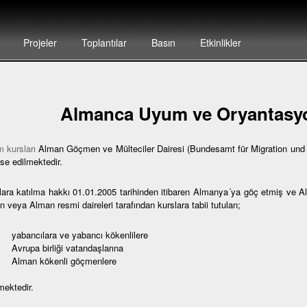
Projeler
Toplantılar
Basın
Etkinlikler
Almanca Uyum ve Oryantasyo
 kursları
Alman Göçmen ve Mülteciler Dairesi (Bundesamt für Migration und F
se edilmektedir.
lara katılma hakkı 01.01.2005 tarihinden itibaren Almanya´ya göç etmiş ve 
 veya Alman resmi daireleri tarafından kurslara tabii tutulan;
bancılara ve yabancı kökenlilere
rupa birliği vatandaşlarına
lman kökenli göçmenlere
mektedir.