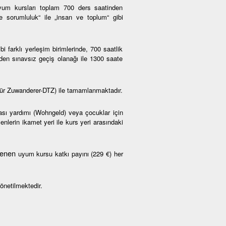
um kursları toplam 700 ders saatinden
ve sorumluluk“ ile „insan ve toplum“ gibi
farklı yerleşim birimlerinde, 700 saatlik
den sınavsız geçiş olanağı ile 1300 saate
ür Zuwanderer-DTZ) ile tamamlanmaktadır.
rası yardımı (Wohngeld) veya çocuklar için
nlerin ikamet yeri ile kurs yeri arasındaki
rlenen
uyum kursu katkı payını (229 €) her
önetilmektedir.