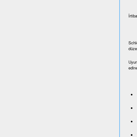
İrtiba
Schl
düze
Uyum
edine