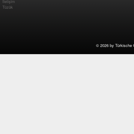
İletişim
Tüzük
©
2026 by Türkische 