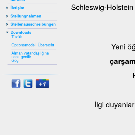
Schleswig-Holstein
İletişim
Stellungnahmen
Stellenausschreibungen
Downloads
Tüzük
Yeni ö
Optionsmodell Übersicht
Alman vatandaşlığına
nasıl gecilir
çarşa
Göç
İlgi duyanlar