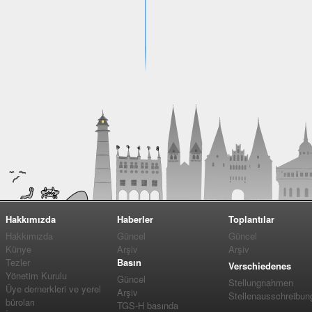
Hakkımızda
Haberler
Toplantılar
Hakkımızda
Güncel
Güncel
Künye
Arşiv
Arşiv
Tezler
Basın
Verschiedenes
Yönetim Kurulu
Güncel
Stellungnahmen
Üye dernerkleri ve yerel
Arşiv
Stellenausschreibun
büroları
TGS-H basında