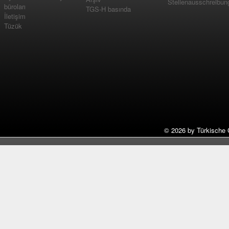
Stellenausschreibun
büroları
TGS-H basında
İletişim
Tüzük
©
2026 by Türkische 