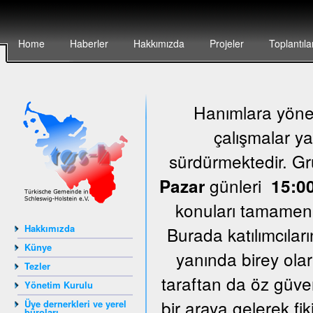
Home
Haberler
Hakkımızda
Projeler
Toplantıla
Hanımlara yönel
çalışmalar ya
sürdürmektedir. G
günleri
Pazar
15:00
konuları tamamen k
Hakkımızda
Burada katılımcıları
Künye
yanında birey olar
Tezler
taraftan da öz güven
Yönetim Kurulu
bir araya gelerek fi
Üye dernerkleri ve yerel
büroları