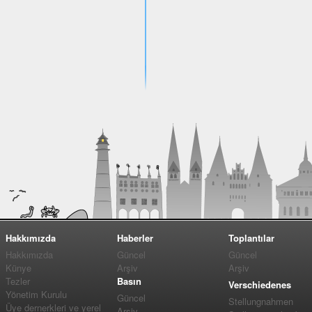
Hakkımızda
Haberler
Toplantılar
Hakkımızda
Güncel
Güncel
Künye
Arşiv
Arşiv
Tezler
Basın
Verschiedenes
Yönetim Kurulu
Güncel
Stellungnahmen
Üye dernerkleri ve yerel
Arşiv