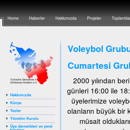
Home
Haberler
Hakkımızda
Projeler
Toplantıla
Voleybol Grubu
Cumartesi Gru
2000 yılından ber
günleri 16:00 ile 1
Hakkımızda
üyelerimize voley
Künye
olanların büyük bir 
Tezler
Yönetim Kurulu
müsait oldukları
Üye dernerkleri ve yerel
büroları