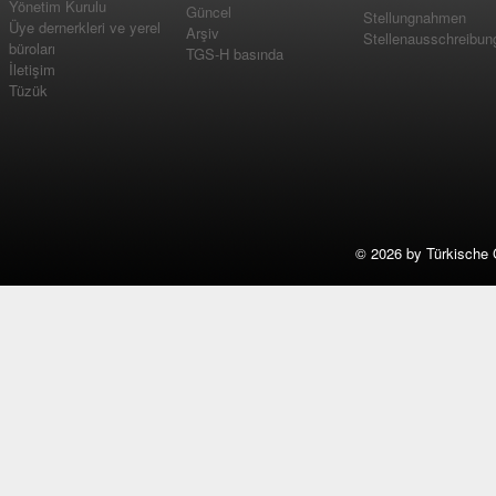
Yönetim Kurulu
Güncel
Stellungnahmen
Üye dernerkleri ve yerel
Arşiv
Stellenausschreibun
büroları
TGS-H basında
İletişim
Tüzük
©
2026 by Türkische 