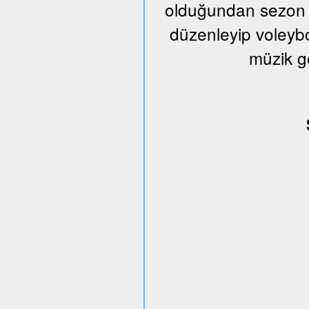
olduğundan sezon s
düzenleyip voleybo
müzik g