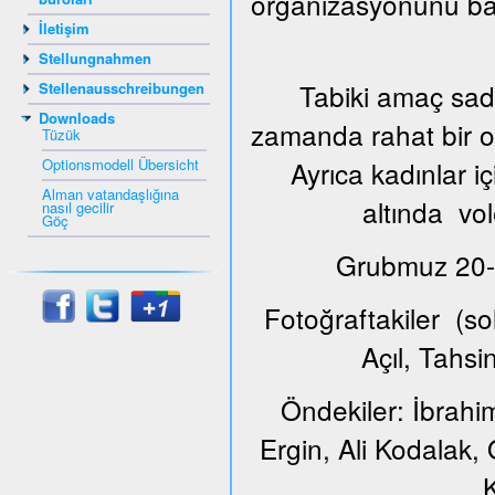
organizasyonunu ba
İletişim
Stellungnahmen
Tabiki amaç sade
Stellenausschreibungen
Downloads
zamanda rahat bir or
Tüzük
Optionsmodell Übersicht
Ayrıca kadınlar i
Alman vatandaşlığına
altında vol
nasıl gecilir
Göç
Grubmuz 20-65
Fotoğraftakiler (s
Açıl, Tahs
Öndekiler: İbrahi
Ergin, Ali Kodalak