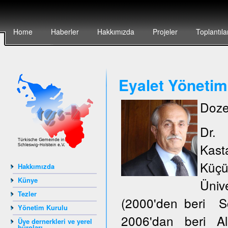
Home
Haberler
Hakkımızda
Projeler
Toplantıla
Eyalet Yönetim
Doze
Dr.
Kas
Küçü
Hakkımızda
Künye
Ünive
Tezler
(2000'den beri S
Yönetim Kurulu
2006'dan beri Al
Üye dernerkleri ve yerel
büroları