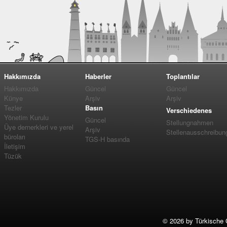
Hakkımızda
Haberler
Toplantılar
Hakkımızda
Güncel
Güncel
Künye
Arşiv
Arşiv
Tezler
Basın
Verschiedenes
Yönetim Kurulu
Güncel
Stellungnahmen
Üye dernerkleri ve yerel
Arşiv
Stellenausschreibun
büroları
TGS-H basında
İletişim
Tüzük
©
2026 by Türkische 