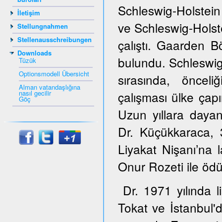
Schleswig-Holstein
İletişim
ve Schleswig-Hols
Stellungnahmen
Stellenausschreibungen
çalıştı. Gaarden B
Downloads
bulundu. Schleswig
Tüzük
Optionsmodell Übersicht
sırasında, öncel
Alman vatandaşlığına
nasıl gecilir
çalışması ülke çapı
Göç
Uzun yıllara dayana
Dr. Küçükkaraca,
Liyakat Nişanı’na 
Onur Rozeti ile ödül
Dr. 1971 yılında 
Tokat ve İstanbul'd