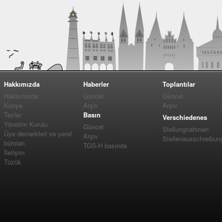
Hakkımızda
Haberler
Toplantılar
Hakkımızda
Güncel
Güncel
Künye
Arşiv
Arşiv
Tezler
Basın
Verschiedenes
Yönetim Kurulu
Güncel
Stellungnahmen
Üye dernerkleri ve yerel
Arşiv
Stellenausschreibun
büroları
TGS-H basında
İletişim
Tüzük