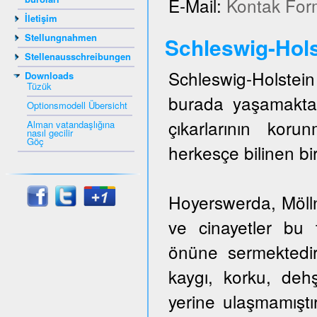
E-Mail:
Kontak For
İletişim
Stellungnahmen
Schleswig-Hols
Stellenausschreibungen
Schleswig-Holstein 
Downloads
Tüzük
burada yaşamakta
Optionsmodell Übersicht
çıkarlarının kor
Alman vatandaşlığına
nasıl gecilir
Göç
herkesçe bilinen bir
Hoyerswerda, Mölln,
ve cinayetler bu t
önüne sermektedir
kaygı, korku, dehş
yerine ulaşmamıştı