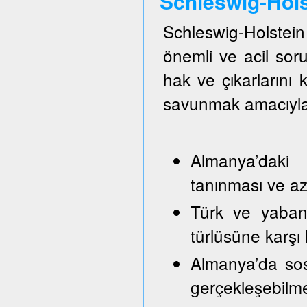
Schleswig-Hol
Schleswig-Holste
önemli ve acil so
hak ve çıkarlarını
savunmak amacıyla
Almanya’daki 
tanınması ve azı
Türk ve yabancı
türlüsüne karşı
Almanya’da sos
gerçekleşebilm