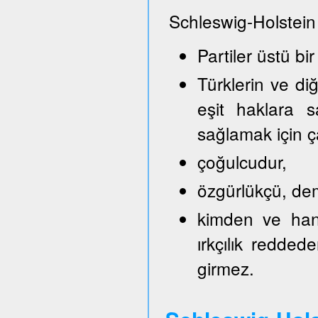
Schleswig-Holstein
Partiler üstü bir
Türklerin ve di
eşit haklara s
sağlamak için ça
çoğulcudur,
özgürlükçü, demo
kimden ve hang
ırkçılık reddede
girmez.