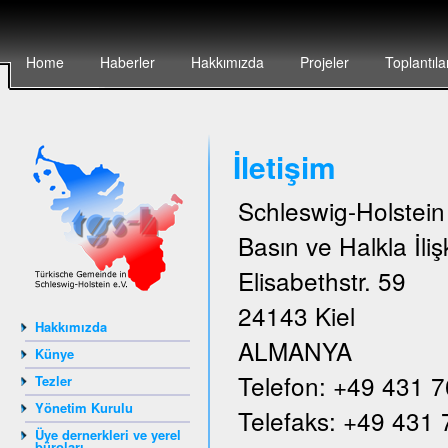
Home
Haberler
Hakkımızda
Projeler
Toplantıla
İletişim
Schleswig-Holstei
Basın ve Halkla İlişk
Elisabethstr. 59
24143 Kiel
Hakkımızda
ALMANYA
Künye
Telefon: +49 431 
Tezler
Yönetim Kurulu
Telefaks: +49 431
Üye dernerkleri ve yerel
büroları