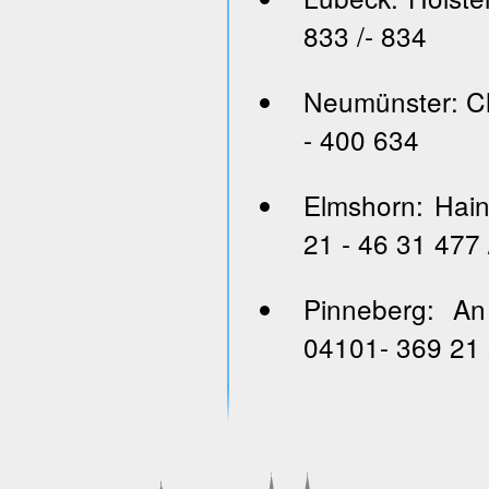
833 /- 834
Neumünster: Ch
- 400 634
Elmshorn: Hai
21 - 46 31 477 
Pinneberg: An
04101- 369 21