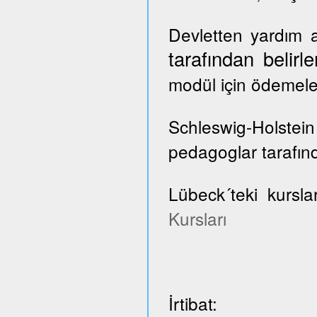
Devletten yardım a
tarafından belir
modül için ödemele
Schleswig-Holste
pedagoglar tarafınd
Lübeck´teki kursla
Kursları
İrtibat: