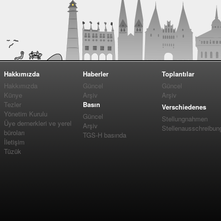
Hakkımızda
Haberler
Toplantılar
Hakkımızda
Güncel
Güncel
Künye
Arşiv
Arşiv
Tezler
Basın
Verschiedenes
Yönetim Kurulu
Güncel
Stellungnahmen
Üye dernerkleri ve yerel
Arşiv
Stellenausschreibun
büroları
TGS-H basında
İletişim
Tüzük