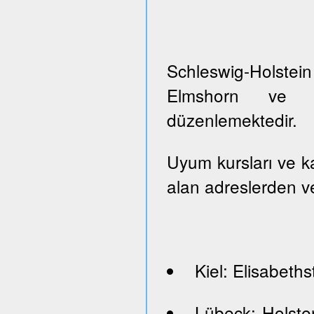
Schleswig-Holste
Elmshorn ve Pi
düzenlemektedir.
Uyum kursları ve kayı
alan adreslerden ve
Kiel: Elisabeths
Lübeck: Holste