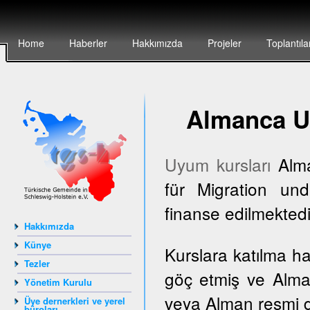
Home
Haberler
Hakkımızda
Projeler
Toplantıla
Almanca U
Uyum kursları
Alma
für Migration und
finanse edilmektedi
Hakkımızda
Künye
Kurslara katılma h
Tezler
göç etmiş ve Alma
Yönetim Kurulu
veya Alman resmi dai
Üye dernerkleri ve yerel
büroları