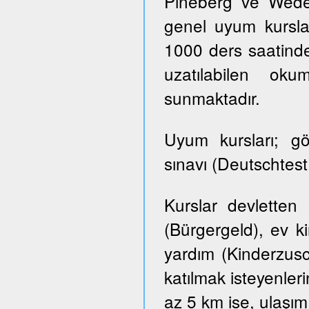
Pineberg ve Wedel 
genel uyum kursla
1000 ders saatinde
uzatılabilen ok
sunmaktadır.
Uyum kursları; g
sınavı (Deutschtes
Kurslar devletten
(Bürgergeld), ev k
yardım (Kinderzusch
katılmak isteyenler
az 5 km ise, ulaşım ü