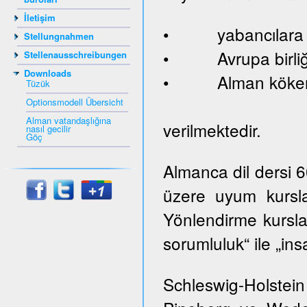
İletişim
• yabancılara ve
Stellungnahmen
• Avrupa birliği
Stellenausschreibungen
Downloads
• Alman kökenl
Tüzük
Optionsmodell Übersicht
Alman vatandaşlığına
verilmektedir.
nasıl gecilir
Göç
Almanca dil dersi 
üzere uyum kursla
Yönlendirme kurslar
sorumluluk“ ile „ins
Schleswig-Holste