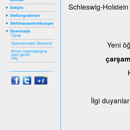
Schleswig-Holstein
İletişim
Stellungnahmen
Stellenausschreibungen
Downloads
Tüzük
Yeni ö
Optionsmodell Übersicht
Alman vatandaşlığına
nasıl gecilir
çarşa
Göç
İlgi duyanlar