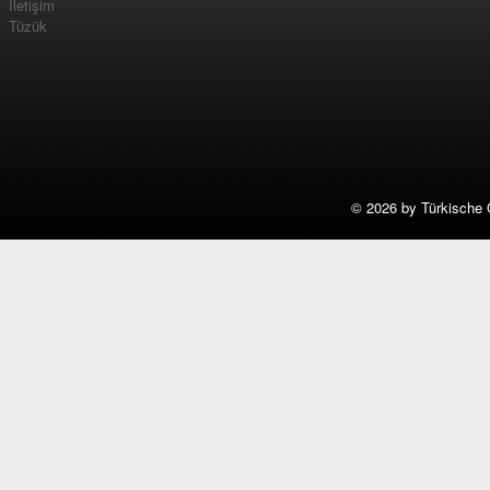
İletişim
Tüzük
©
2026 by Türkische 