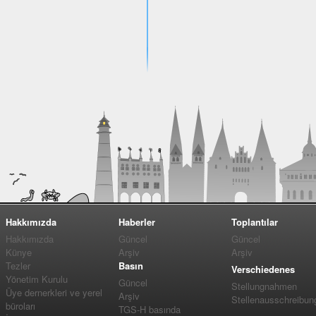
Hakkımızda
Haberler
Toplantılar
Hakkımızda
Güncel
Güncel
Künye
Arşiv
Arşiv
Tezler
Basın
Verschiedenes
Yönetim Kurulu
Güncel
Stellungnahmen
Üye dernerkleri ve yerel
Arşiv
Stellenausschreibun
büroları
TGS-H basında