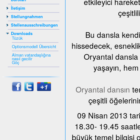
etkileyici harek
İletişim
çeşitli
Stellungnahmen
Stellenausschreibungen
Bu dansla kendi
Downloads
Tüzük
hissedecek, esnekli
Optionsmodell Übersicht
Oryantal dansla 
Alman vatandaşlığına
nasıl gecilir
Göç
yaşayın, hem d
Oryantal dansın
te
çeşitli öğelerin
09 Nisan 2013 tari
18.30- 19.45 saatle
büyük temel bilgisi