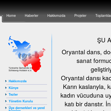
Home
Haberler
Hakkımızda
Projeler
Toplantıla
ŞU 
Oryantal dans, doğu
sanat formud
geliştir
Oryantal dansı kad
Hakkımızda
Karın kaslarıyla, 
Künye
kadın vücuduna uyg
Tezler
Yönetim Kurulu
katı bir danstır.
Üye dernerkleri ve yerel
büroları