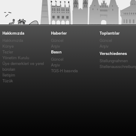
Hakkımızda
Haberler
Toplantılar
Hakkımızda
Güncel
Güncel
Künye
Arşiv
Arşiv
Tezler
Basın
Verschiedenes
Yönetim Kurulu
Güncel
Stellungnahmen
Üye dernerkleri ve yerel
Arşiv
Stellenausschreibun
büroları
TGS-H basında
İletişim
Tüzük