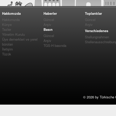
Hakkımızda
Haberler
Toplantılar
Hakkımızda
Güncel
Güncel
Künye
Arşiv
Arşiv
Tezler
Basın
Verschiedenes
Yönetim Kurulu
Güncel
Stellungnahmen
Üye dernerkleri ve yerel
Arşiv
Stellenausschreibun
büroları
TGS-H basında
İletişim
Tüzük
©
2026 by Türkische 