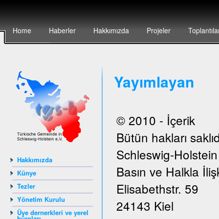
Home
Haberler
Hakkımızda
Projeler
Toplantıla
Yayımlayan
© 2010 - İçerik
Bütün hakları saklıd
Schleswig-Holstei
Hakkımızda
Basın ve Halkla İlişk
Künye
Elisabethstr. 59
Tezler
Yönetim Kurulu
24143 Kiel
Üye dernerkleri ve yerel
büroları