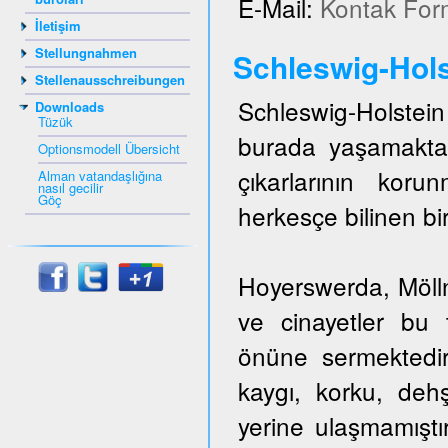
E-Mail:
Kontak For
İletişim
Stellungnahmen
Schleswig-Hols
Stellenausschreibungen
Schleswig-Holstein 
Downloads
Tüzük
burada yaşamakta
Optionsmodell Übersicht
çıkarlarının kor
Alman vatandaşlığına
nasıl gecilir
Göç
herkesçe bilinen bir
Hoyerswerda, Mölln,
ve cinayetler bu t
önüne sermektedir
kaygı, korku, dehş
yerine ulaşmamıştı