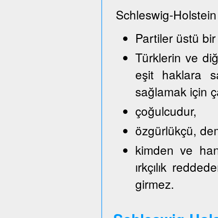
Schleswig-Holstein
Partiler üstü bir
Türklerin ve di
eşit haklara s
sağlamak için ça
çoğulcudur,
özgürlükçü, demo
kimden ve hang
ırkçılık reddede
girmez.