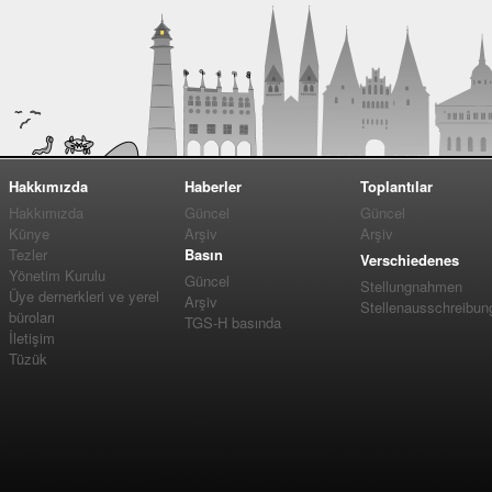
Hakkımızda
Haberler
Toplantılar
Hakkımızda
Güncel
Güncel
Künye
Arşiv
Arşiv
Tezler
Basın
Verschiedenes
Yönetim Kurulu
Güncel
Stellungnahmen
Üye dernerkleri ve yerel
Arşiv
Stellenausschreibun
büroları
TGS-H basında
İletişim
Tüzük