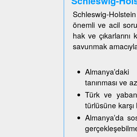
Schleswig-Hol
Schleswig-Holste
önemli ve acil so
hak ve çıkarlarını
savunmak amacıyla
Almanya’daki 
tanınması ve azı
Türk ve yabancı
türlüsüne karşı
Almanya’da sos
gerçekleşebilm