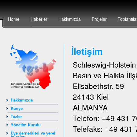
Home
Haberler
Hakkımızda
Projeler
Toplantıla
İletişim
Schleswig-Holstei
Basın ve Halkla İlişk
Elisabethstr. 59
24143 Kiel
Hakkımızda
ALMANYA
Künye
Telefon: +49 431 
Tezler
Yönetim Kurulu
Telefaks: +49 431
Üye dernerkleri ve yerel
büroları