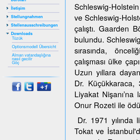
Schleswig-Holstein
İletişim
ve Schleswig-Hols
Stellungnahmen
Stellenausschreibungen
çalıştı. Gaarden B
Downloads
bulundu. Schleswig
Tüzük
Optionsmodell Übersicht
sırasında, öncel
Alman vatandaşlığına
nasıl gecilir
çalışması ülke çapı
Göç
Uzun yıllara dayana
Dr. Küçükkaraca,
Liyakat Nişanı’na 
Onur Rozeti ile ödül
Dr. 1971 yılında 
Tokat ve İstanbul'd