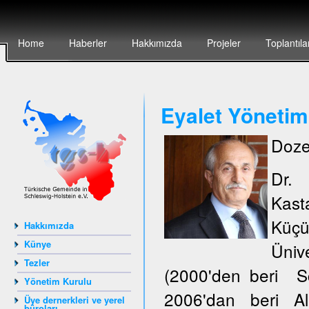
Home
Haberler
Hakkımızda
Projeler
Toplantıla
Eyalet Yönetim
Doze
Dr.
Kas
Küçü
Hakkımızda
Künye
Ünive
Tezler
(2000'den beri S
Yönetim Kurulu
2006'dan beri Al
Üye dernerkleri ve yerel
büroları