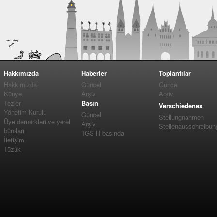
Hakkımızda
Haberler
Toplantılar
Hakkımızda
Güncel
Güncel
Künye
Arşiv
Arşiv
Tezler
Basın
Verschiedenes
Yönetim Kurulu
Güncel
Stellungnahmen
Üye dernerkleri ve yerel
Arşiv
Stellenausschreibun
büroları
TGS-H basında
İletişim
Tüzük