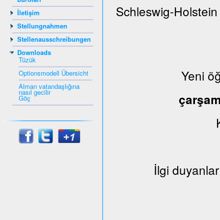
Schleswig-Holstein
İletişim
Stellungnahmen
Stellenausschreibungen
Downloads
Tüzük
Yeni ö
Optionsmodell Übersicht
Alman vatandaşlığına
nasıl gecilir
çarşa
Göç
İlgi duyanlar