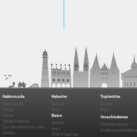
Hakkımızda
Haberler
Toplantılar
Hakkımızda
Güncel
Güncel
Künye
Arşiv
Arşiv
Tezler
Basın
Verschiedenes
Yönetim Kurulu
Güncel
Stellungnahmen
Üye dernerkleri ve yerel
Arşiv
Stellenausschreibun
büroları
TGS-H basında