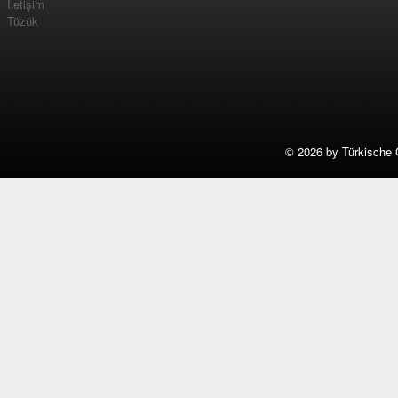
İletişim
Tüzük
©
2026 by Türkische 