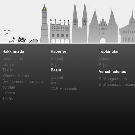
Hakkımızda
Haberler
Toplantılar
Hakkımızda
Güncel
Güncel
Künye
Arşiv
Arşiv
Tezler
Basın
Verschiedenes
Yönetim Kurulu
Güncel
Stellungnahmen
Üye dernerkleri ve yerel
Arşiv
Stellenausschreibun
büroları
TGS-H basında
İletişim
Tüzük