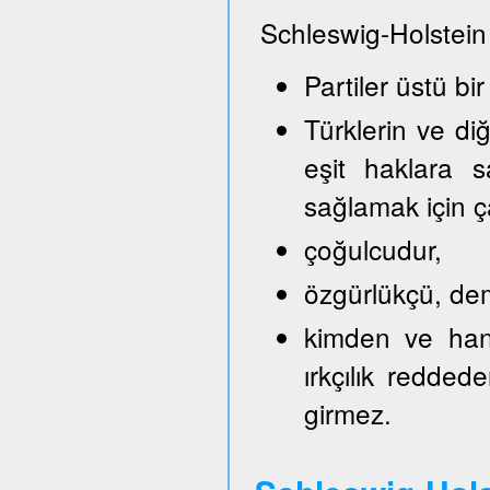
Schleswig-Holstein
Partiler üstü bir
Türklerin ve di
eşit haklara s
sağlamak için ça
çoğulcudur,
özgürlükçü, demo
kimden ve hang
ırkçılık reddede
girmez.