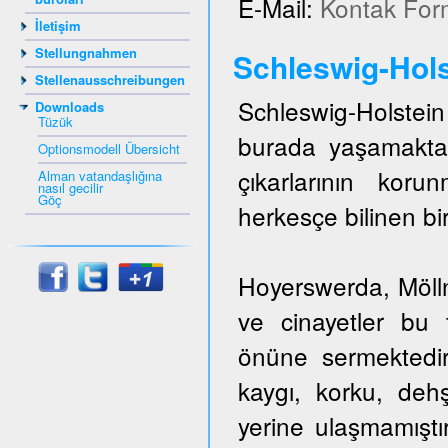
E-Mail:
Kontak For
İletişim
Stellungnahmen
Schleswig-Hols
Stellenausschreibungen
Schleswig-Holstein 
Downloads
Tüzük
burada yaşamakta
Optionsmodell Übersicht
çıkarlarının kor
Alman vatandaşlığına
nasıl gecilir
Göç
herkesçe bilinen bir
Hoyerswerda, Mölln,
ve cinayetler bu t
önüne sermektedir
kaygı, korku, dehş
yerine ulaşmamıştı