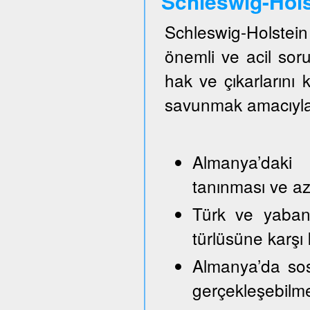
Schleswig-Hol
Schleswig-Holste
önemli ve acil so
hak ve çıkarlarını
savunmak amacıyla
Almanya’daki 
tanınması ve azı
Türk ve yabancı
türlüsüne karşı
Almanya’da sos
gerçekleşebilm