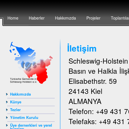
Home
Haberler
Hakkımızda
Projeler
Toplantıla
İletişim
Schleswig-Holstei
Basın ve Halkla İlişk
Elisabethstr. 59
24143 Kiel
Hakkımızda
ALMANYA
Künye
Telefon: +49 431 
Tezler
Yönetim Kurulu
Telefaks: +49 431
Üye dernerkleri ve yerel
büroları