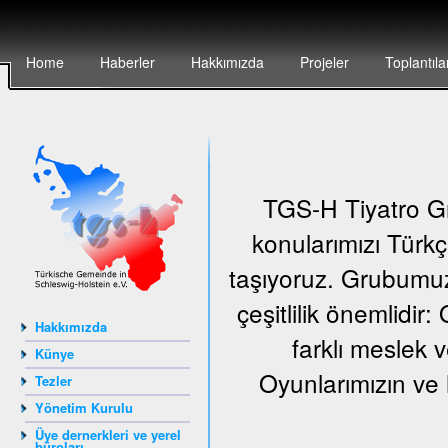
Home
Haberler
Hakkımızda
Projeler
Toplantıla
TGS-H Tiyatro Gr
konularımızı Türkç
taşıyoruz. Grubumuz
çeşitlilik önemlidir
Hakkımızda
farklı meslek v
Künye
Oyunlarımızın ve 
Tezler
Yönetim Kurulu
Üye dernerkleri ve yerel
büroları