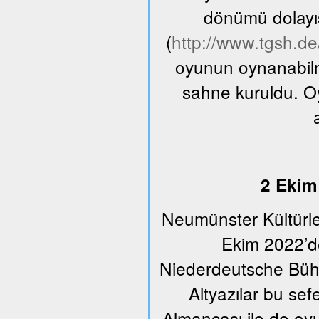
dönümü dolayıs
(
http://www.tgsh.d
oyunun oynanabilme
sahne kuruldu. O
2 Ekim 
Neumünster Kültürle
Ekim 2022’de
Niederdeutsche Bühn
Altyazılar bu se
Almancası ile de oyu