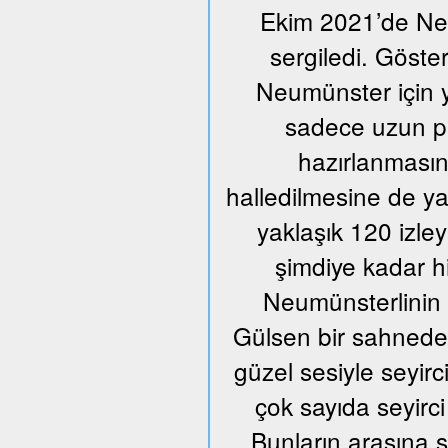
Ekim 2021’de Neum
sergiledi. Göste
Neumünster için y
sadece uzun pr
hazırlanmasın
halledilmesine de ya
yaklaşık 120 izle
şimdiye kadar h
Neumünsterlinin 
Gülsen bir sahnede ü
güzel sesiyle seyir
çok sayıda seyirci
Bunların arasına