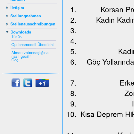
Korsan Pr
İletişim
Stellungnahmen
Kadın Kadı
Stellenausschreibungen
Downloads
Tüzük
Optionsmodell Übersicht
Kadı
Alman vatandaşlığına
nasıl gecilir
Göç Yollarınd
Göç
Erke
Zo
Kısa Deprem Hik