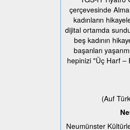
çerçevesinde Alman
kadınların hikayel
dijital ortamda sund
beş kadının hikaye
başarıları yaşanm
hepinizi "Üç Harf – 
(Auf Tür
Ne
Neumünster Kültürle