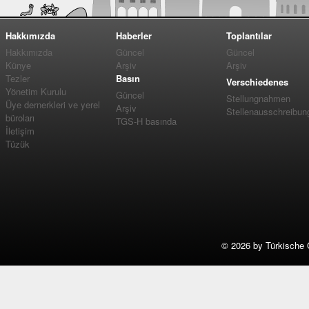
Hakkımızda
Haberler
Toplantılar
Hakkımızda
Güncel
Güncel
Künye
Arşiv
Arşiv
Tezler
Basın
Verschiedenes
Yönetim Kurulu
Güncel
Stellungnahmen
Üye dernerkleri ve yerel
Arşiv
Stellenausschreibun
büroları
TGS-H basında
İletişim
Tüzük
©
2026 by Türkische 