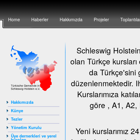
Home
Haberler
Hakkımızda
Projeler
Toplantıla
Schleswig Holstein 
olan Türkçe kursları
da Türkçe'sini 
düzenlenmektedir. Ih
Kurslarımıza katıla
Hakkımızda
göre , A1, A2, 
Künye
Tezler
Yönetim Kurulu
Yeni kurslarımız 24
Üye dernerkleri ve yerel
büroları