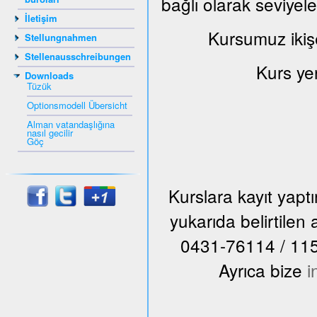
bağlı olarak seviyel
İletişim
Kursumuz ikiş
Stellungnahmen
Stellenausschreibungen
Kurs ye
Downloads
Tüzük
Optionsmodell Übersicht
Alman vatandaşlığına
nasıl gecilir
Göç
Kurslara kayıt yap
yukarıda belirtile
0431-76114 / 115 n
Ayrıca bize
i