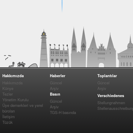
Hakkımızda
Haberler
Toplantılar
Hakkımızda
Güncel
Güncel
Künye
Arşiv
Arşiv
Tezler
Basın
Verschiedenes
Yönetim Kurulu
Güncel
Stellungnahmen
Üye dernerkleri ve yerel
Arşiv
Stellenausschreibun
büroları
TGS-H basında
İletişim
Tüzük