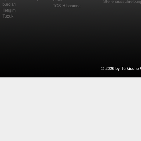
Stellenausschreibun
büroları
TGS-H basında
İletişim
Tüzük
©
2026 by Türkische 