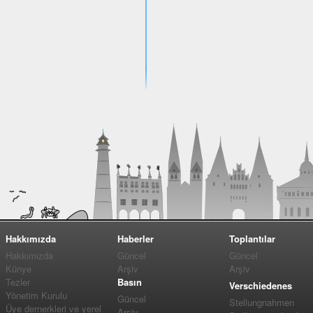
Hakkımızda
Haberler
Toplantılar
Hakkımızda
Güncel
Güncel
Künye
Arşiv
Arşiv
Tezler
Basın
Verschiedenes
Yönetim Kurulu
Güncel
Stellungnahmen
Üye dernerkleri ve yerel
Arşiv