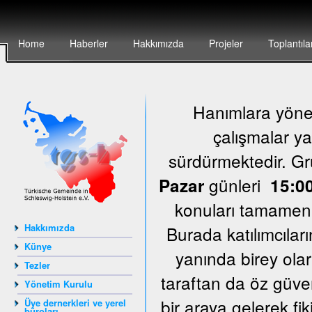
Home
Haberler
Hakkımızda
Projeler
Toplantıla
Hanımlara yönel
çalışmalar ya
sürdürmektedir. G
günleri
Pazar
15:00
konuları tamamen k
Hakkımızda
Burada katılımcıları
Künye
yanında birey olar
Tezler
taraftan da öz güven
Yönetim Kurulu
bir araya gelerek fi
Üye dernerkleri ve yerel
büroları