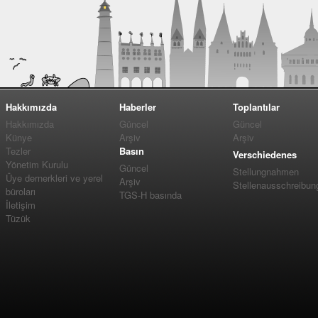
Hakkımızda
Haberler
Toplantılar
Hakkımızda
Güncel
Güncel
Künye
Arşiv
Arşiv
Tezler
Basın
Verschiedenes
Yönetim Kurulu
Güncel
Stellungnahmen
Üye dernerkleri ve yerel
Arşiv
Stellenausschreibun
büroları
TGS-H basında
İletişim
Tüzük