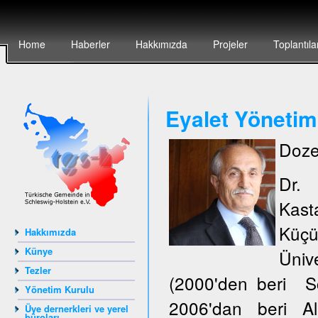
Home
Haberler
Hakkımızda
Projeler
Toplantıla
Eyalet Yönetim
Doze
Dr.
Kas
Küçü
Hakkımızda
Künye
Ünive
Tezler
(2000'den beri S
Yönetim Kurulu
2006'dan beri Al
Üye dernerkleri ve yerel
büroları