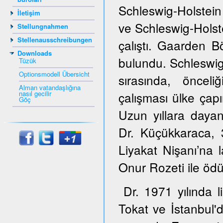
Schleswig-Holstein
İletişim
ve Schleswig-Hols
Stellungnahmen
Stellenausschreibungen
çalıştı. Gaarden B
Downloads
bulundu. Schleswig
Tüzük
Optionsmodell Übersicht
sırasında, öncel
Alman vatandaşlığına
nasıl gecilir
çalışması ülke çapı
Göç
Uzun yıllara dayana
Dr. Küçükkaraca,
Liyakat Nişanı’na 
Onur Rozeti ile ödül
Dr. 1971 yılında 
Tokat ve İstanbul'd