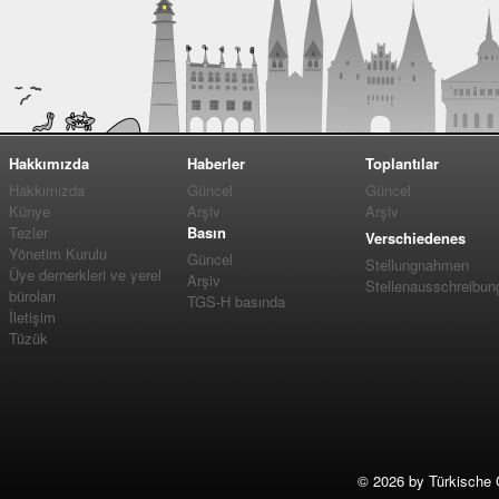
Hakkımızda
Haberler
Toplantılar
Hakkımızda
Güncel
Güncel
Künye
Arşiv
Arşiv
Tezler
Basın
Verschiedenes
Yönetim Kurulu
Güncel
Stellungnahmen
Üye dernerkleri ve yerel
Arşiv
Stellenausschreibun
büroları
TGS-H basında
İletişim
Tüzük
©
2026 by Türkische 