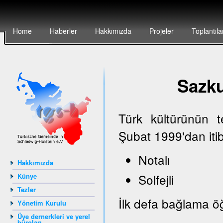
Home
Haberler
Hakkımızda
Projeler
Toplantıla
Sazk
Türk kültürünün 
Şubat 1999'dan iti
Notalı
Hakkımızda
Solfejli
Künye
Tezler
İlk defa bağlama öğ
Yönetim Kurulu
Üye dernerkleri ve yerel
büroları