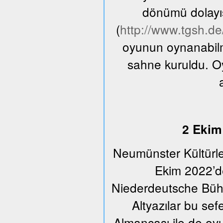
dönümü dolayıs
(
http://www.tgsh.d
oyunun oynanabilme
sahne kuruldu. O
2 Ekim 
Neumünster Kültürle
Ekim 2022’de
Niederdeutsche Bühn
Altyazılar bu se
Almancası ile de oyu