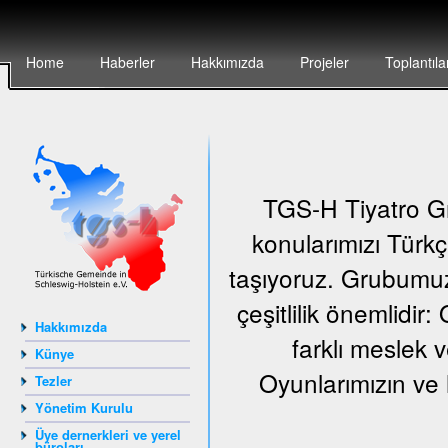
Home
Haberler
Hakkımızda
Projeler
Toplantıla
TGS-H Tiyatro Gr
konularımızı Türkç
taşıyoruz. Grubumuz
çeşitlilik önemlidir
Hakkımızda
farklı meslek v
Künye
Oyunlarımızın ve 
Tezler
Yönetim Kurulu
Üye dernerkleri ve yerel
büroları