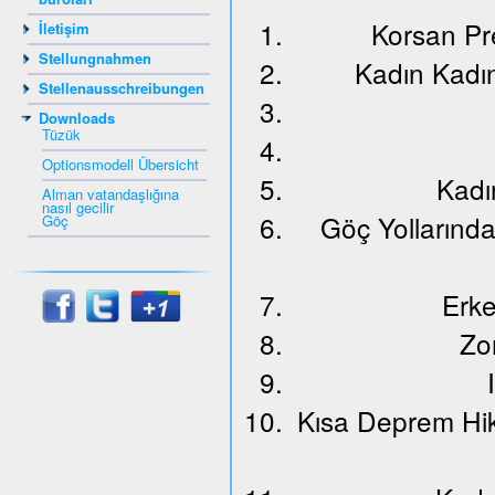
Korsan Pr
İletişim
Stellungnahmen
Kadın Kadı
Stellenausschreibungen
Downloads
Tüzük
Optionsmodell Übersicht
Kadı
Alman vatandaşlığına
nasıl gecilir
Göç Yollarınd
Göç
Erke
Zo
Kısa Deprem Hik