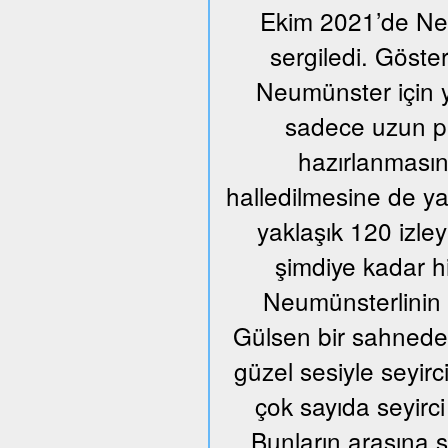
Ekim 2021’de Neum
sergiledi. Göste
Neumünster için y
sadece uzun pr
hazırlanmasın
halledilmesine de ya
yaklaşık 120 izle
şimdiye kadar h
Neumünsterlinin 
Gülsen bir sahnede ü
güzel sesiyle seyir
çok sayıda seyirci
Bunların arasına