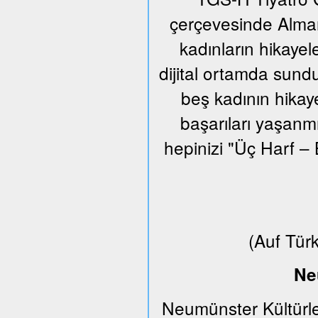
çerçevesinde Alman
kadınların hikayel
dijital ortamda sund
beş kadının hikaye
başarıları yaşanm
hepinizi "Üç Harf – 
(Auf Tür
Ne
Neumünster Kültürle