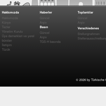
Hakkımızda
Haberler
Toplantılar
Hakkımızda
Güncel
Güncel
Künye
Arşiv
Arşiv
Tezler
Basın
Verschiedenes
Yönetim Kurulu
Güncel
Stellungnahmen
Üye dernerkleri ve yerel
Arşiv
Stellenausschreibun
büroları
TGS-H basında
İletişim
Tüzük
©
2026 by Türkische 