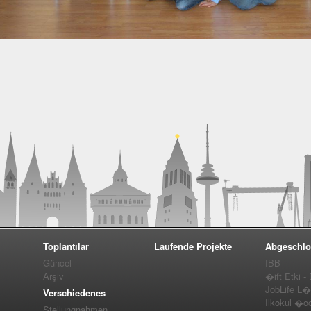
Toplantılar
Laufende Projekte
Abgeschlo
Güncel
IBB
Arşiv
�ift Etki -
JobLife L
Verschiedenes
Ilkokul �o
Stellungnahmen