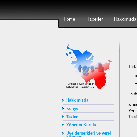
Home
Haberler
Hakkımızda
Türk
İlk 
Hakkımızda
Müra
Künye
Yer:
Tele
Tezler
Yönetim Kurulu
Üye dernerkleri ve yerel
büroları