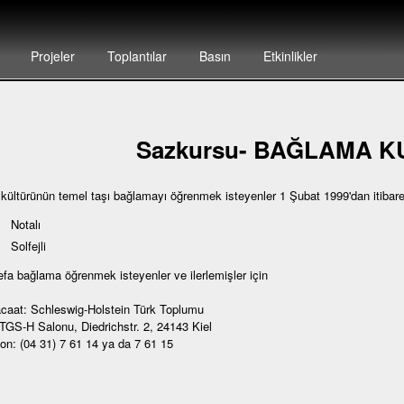
Projeler
Toplantılar
Basın
Etkinlikler
Sazkursu- BAĞLAMA 
 kültürünün temel taşı bağlamayı öğrenmek isteyenler 1 Şubat 1999'dan itibar
Notalı
Solfejli
defa bağlama öğrenmek isteyenler ve ilerlemişler için
caat: Schleswig-Holstein Türk Toplumu
 TGS-H Salonu, Diedrichstr. 2, 24143 Kiel
fon: (04 31) 7 61 14 ya da 7 61 15