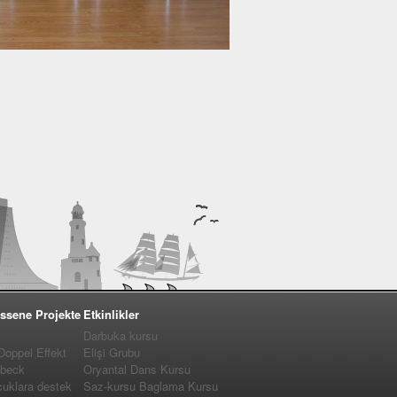
ssene Projekte
Etkinlikler
Darbuka kursu
 Doppel Effekt
Elişi Grubu
�beck
Oryantal Dans Kursu
cuklara destek
Saz-kursu Baglama Kursu