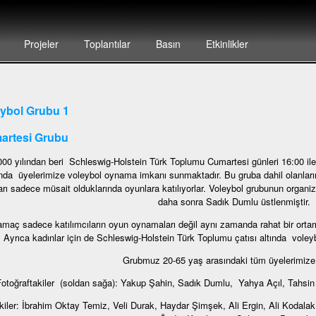
Projeler
Toplantılar
Basın
Etkinlikler
ybol Grubu 1
artesi Grubu
000 yılından beri Schleswig-Holstein Türk Toplumu Cumartesi günleri 16:00 ile
nda üyelerimize voleybol oynama imkanı sunmaktadır. Bu gruba dahil olanların
arı sadece müsait olduklarında oyunlara katılıyorlar. Voleybol grubunun org
daha sonra Sadık Dumlu üstlenmiştir.
amaç sadece katılımcıların oyun oynamaları değil aynı zamanda rahat bir ortam
Ayrıca kadınlar için de Schleswig-Holstein Türk Toplumu çatısı altında voleyb
Grubmuz 20-65 yaş arasındaki tüm üyelerimize a
otoğraftakiler (soldan sağa): Yakup Şahin, Sadık Dumlu, Yahya Açıl, Tahs
iler: İbrahim Oktay Temiz, Veli Durak, Haydar Şimşek, Ali Ergin, Ali Kodal