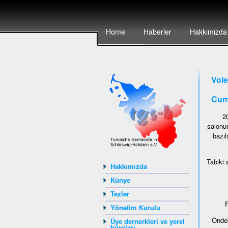
Home
Haberler
Hakkımızda
Vole
Cum
2
salonu
bazıl
Tabiki 
Hakkımızda
Künye
Tezler
F
Yönetim Kurulu
Öndek
Üye dernerkleri ve yerel
büroları