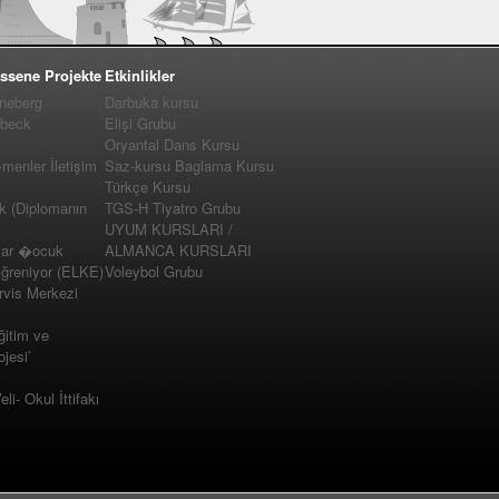
ssene Projekte
Etkinlikler
nneberg
Darbuka kursu
�beck
Elişi Grubu
Oryantal Dans Kursu
enler İletişim
Saz-kursu Baglama Kursu
Türkçe Kursu
k (Diplomanın
TGS-H Tiyatro Grubu
UYUM KURSLARI /
lar �ocuk
ALMANCA KURSLARI
�ğreniyor (ELKE)
Voleybol Grubu
vis Merkezi
ğitim ve
jesi’
i- Okul İttifakı