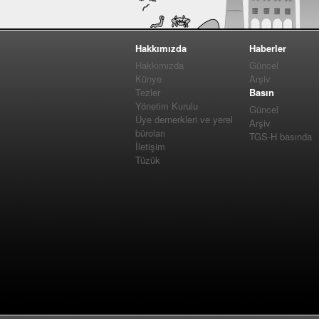
Hakkımızda
Haberler
Hakkımızda
Güncel
Künye
Arşiv
Tezler
Basın
Yönetim Kurulu
Güncel
Üye dernerkleri ve yerel
Arşiv
büroları
TGS-H basında
İletişim
Tüzük