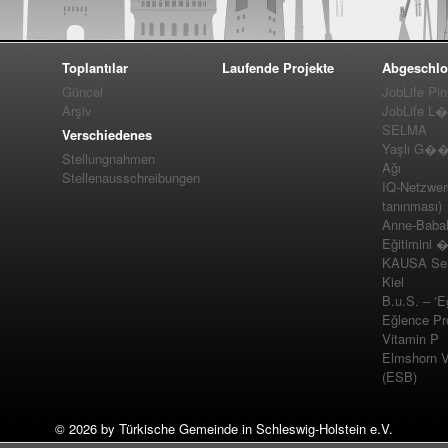
Toplantılar
Laufende Projekte
Abgeschlo
Güncel
JobLife Pi
Arşiv
JobLife L
SELMA
Verschiedenes
Yaşlı G��m
Stellungnahmen
Ağı
Stellenausschreibungen
IQ-Netzwer
tanınması)
Anne-Baba
Eğitimini 
KAUSA Ser
Kiel
B.u.S. – ‘E
Eğlence Pro
Vitamin P
Elmshorn Vel
(ESB)
©
2026 by Türkische Gemeinde in Schleswig-Holstein e.V.