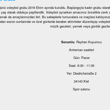
ünü voleybol grubu 2016 Ekim ayında kuruldu. Başlangıçta kadın grubu ola
yaş olarak oldukça çeşitlendik. Voleybol oynarken amacımız öncelikle zevk al
mak da amaçlarımızdan biri. Bu sebeplerle turnuvalara ve maçlara katılıyoruz. 
dan sezon sonlarında ve özel günlerde beraber aktiviteler düzenleyip voleybol 
müzik geceleri, yemek veya günlük geziler
Sorumlu
: Reyhan Kuyumcu
Antreman saatleri
Gün: Pazar
Saat: 9:30 - 11:30
Yer: Diedrichstraße 2
24143 Kiel
Spor salonu