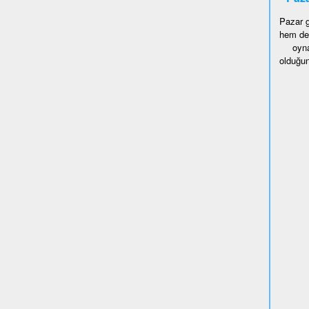
Pazar g
hem de 
oyna
olduğun