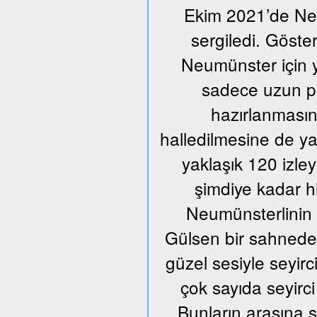
Ekim 2021’de Neum
sergiledi. Göste
Neumünster için y
sadece uzun pr
hazırlanmasın
halledilmesine de ya
yaklaşık 120 izle
şimdiye kadar h
Neumünsterlinin 
Gülsen bir sahnede ü
güzel sesiyle seyir
çok sayıda seyirci
Bunların arasına