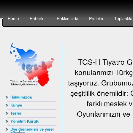
Home
Haberler
Hakkımızda
Projeler
Toplantıla
TGS-H Tiyatro Gr
konularımızı Türkç
taşıyoruz. Grubumuz
çeşitlilik önemlidir
Hakkımızda
farklı meslek v
Künye
Oyunlarımızın ve 
Tezler
Yönetim Kurulu
Üye dernerkleri ve yerel
büroları