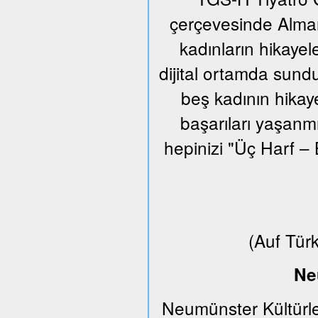
çerçevesinde Alman
kadınların hikayel
dijital ortamda sund
beş kadının hikaye
başarıları yaşanm
hepinizi "Üç Harf – 
(Auf Tür
Ne
Neumünster Kültürle