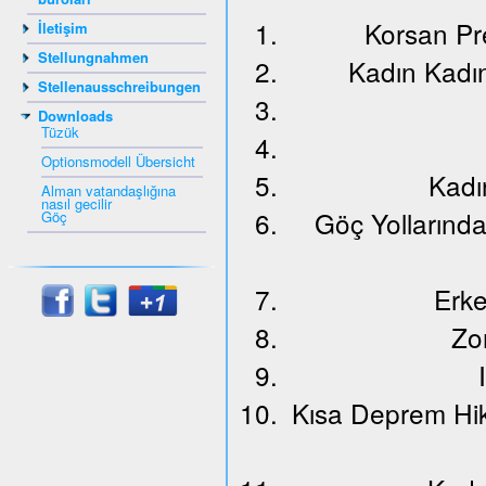
Korsan Pr
İletişim
Stellungnahmen
Kadın Kadı
Stellenausschreibungen
Downloads
Tüzük
Optionsmodell Übersicht
Kadı
Alman vatandaşlığına
nasıl gecilir
Göç Yollarınd
Göç
Erke
Zo
Kısa Deprem Hik