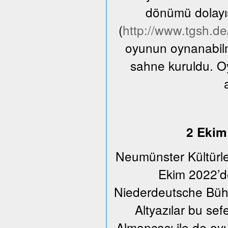
dönümü dolayıs
(
http://www.tgsh.d
oyunun oynanabilme
sahne kuruldu. O
2 Ekim 
Neumünster Kültürle
Ekim 2022’de
Niederdeutsche Bühn
Altyazılar bu se
Almancası ile de oyu