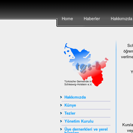
Home
Haberler
Hakkımızda
Sch
öğrem
verilme
Y
Hakkımızda
Künye
Tezler
Yönetim Kurulu
Kursla
Üye dernerkleri ve yerel
vey
büroları