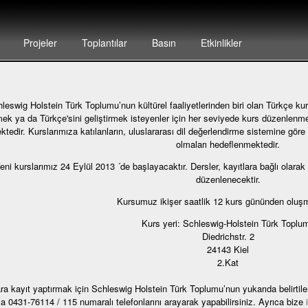
Projeler
Toplantılar
Basın
Etkinlikler
leswig Holstein Türk Toplumu’nun kültürel faaliyetlerinden biri olan Türkçe kur
ek ya da Türkçe'sini geliştirmek isteyenler için her seviyede kurs düzenlenme
ktedir. Kurslarımıza katılanların, uluslararası dil değerlendirme sistemine göre 
olmaları hedeflenmektedir.
eni kurslarımız 24 Eylül 2013 ´de başlayacaktır. Dersler, kayıtlara bağlı olarak
düzenlenecektir.
Kursumuz ikişer saatlik 12 kurs gününden oluşm
Kurs yeri: Schleswig-Holstein Türk Toplu
Diedrichstr. 2
24143 Kiel
2.Kat
ra kayıt yaptırmak için Schleswig Holstein Türk Toplumu’nun yukarıda belirti
a 0431-76114 / 115 numaralı telefonlarını arayarak yapabilirsiniz. Ayrıca bize