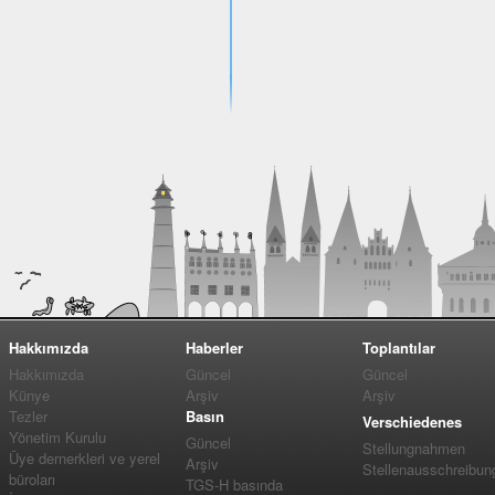
Hakkımızda
Haberler
Toplantılar
Hakkımızda
Güncel
Güncel
Künye
Arşiv
Arşiv
Tezler
Basın
Verschiedenes
Yönetim Kurulu
Güncel
Stellungnahmen
Üye dernerkleri ve yerel
Arşiv
Stellenausschreibun
büroları
TGS-H basında