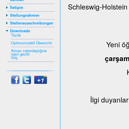
Schleswig-Holstein
İletişim
Stellungnahmen
Stellenausschreibungen
Downloads
Tüzük
Yeni ö
Optionsmodell Übersicht
Alman vatandaşlığına
nasıl gecilir
çarşa
Göç
İlgi duyanlar