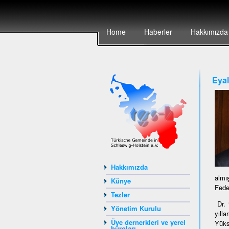
Home
Haberler
Hakkımızda
Eyal
Hakkımızda
almı
Künye
Fede
Tezler
Dr. 
Yönetim Kurulu
yıll
Üye dernerkleri ve yerel
Yüks
büroları