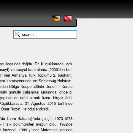
aç ilçesinde doğdu. Dr. Küçükkaraca, çok
onseyi) ve sosyal kurumlarda (2000'den beri
n beri Almanya Türk Toplumu 2. başkanı)
rogram komisyonunda ve Schleswig-Holstein
rden Bölge Kooperatifinin Denetim Kurulu
aki gönüllü çalışması sırasında, önceliği
çapında da dahil olmak üzere birçok ödül
r. Küçükkaraca, 31 Ağustos 2015 tarihinde
nur Rozeti ile ödüllendirildi.
da Tarım Bakanlığı'nda çalıştı. 1973-1978
ik- Fizik bölümünden mezun oldu. 1982'de
urs kazandı. 1989 yılında Matematik dalında