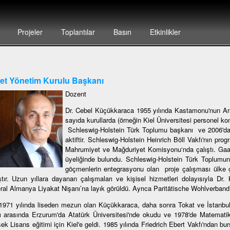
Projeler
Toplantılar
Basın
Etkinlikler
et Yönetim Kurulu Başkanı
Dozent
Dr. Cebel Küçükkaraca 1955 yılında Kastamonu'nun Ar
sayıda kurullarda (örneğin Kiel Üniversitesi personel k
Schleswig-Holstein Türk Toplumu başkanı ve 2006'da
aktiftir. Schleswig-Holstein Heinrich Böll Vakfı'nın p
Mahrumiyet ve Mağduriyet Komisyonu‘nda çalıştı. Gaa
üyeliğinde bulundu. Schleswig-Holstein Türk Toplumund
göçmenlerin entegrasyonu olan proje çalışması ülke 
ştır. Uzun yıllara dayanan çalışmaları ve kişisel hizmetleri dolayısıyla D
ral Almanya Liyakat Nişanı’na layık görüldü. Ayrıca Paritätische Wohlverband O
1971 yılında liseden mezun olan Küçükkaraca, daha sonra Tokat ve İstanbul'
arı arasında Erzurum'da Atatürk Üniversitesi'nde okudu ve 1978'de Matemat
ek Lisans eğitimi için Kiel'e geldi. 1985 yılında Friedrich Ebert Vakfı'ndan b