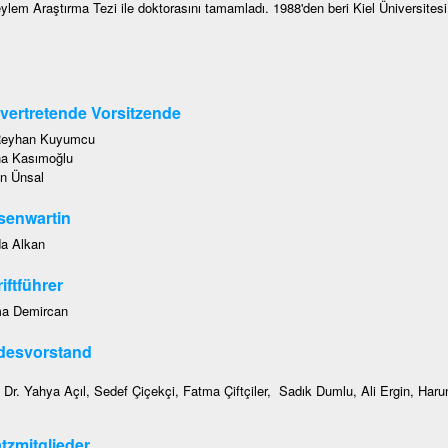
ylem Araştırma Tezi ile doktorasını tamamladı. 1988'den beri Kiel Üniversitesi
lvertretende Vorsitzende
Reyhan Kuyumcu
ha Kasımoğlu
n Ünsal
senwartin
a Alkan
iftführer
a Demircan
desvorstand
. Dr. Yahya Açıl, Sedef Çiçekçi, Fatma Çiftçiler, Sadık Dumlu, Ali Ergin, Har
tzmitglieder