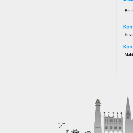
Emin
Kont
Enve
Kont
Mahi