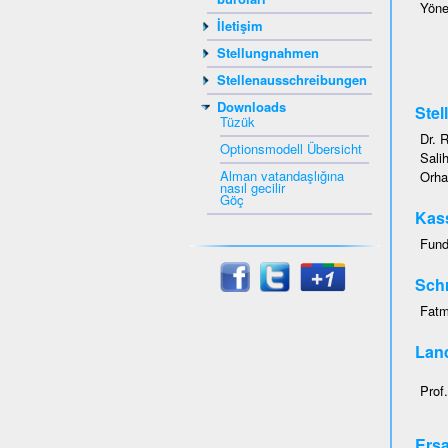
Yöne
İletişim
Stellungnahmen
Stellenausschreibungen
Downloads
Stel
Tüzük
Dr. 
Optionsmodell Übersicht
Sali
Alman vatandaşlığına
Orha
nasıl gecilir
Göç
Kas
Fund
Schr
Fatm
Lan
Prof
Ersa